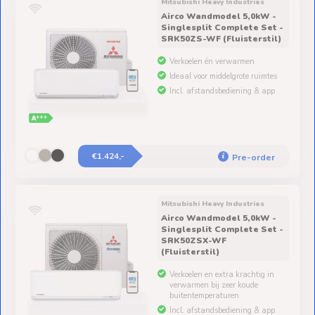
Mitsubishi Heavy Industries
Airco Wandmodel 5,0kW -
Singlesplit Complete Set -
SRK50ZS-WF (Fluisterstil)
Verkoelen én verwarmen
Ideaal voor middelgrote ruimtes
Incl. afstandsbediening & app
€1.424,-
Pre-order
Mitsubishi Heavy Industries
Airco Wandmodel 5,0kW -
Singlesplit Complete Set -
SRK50ZSX-WF
(Fluisterstil)
Verkoelen en extra krachtig in
verwarmen bij zeer koude
buitentemperaturen
Incl. afstandsbediening & app