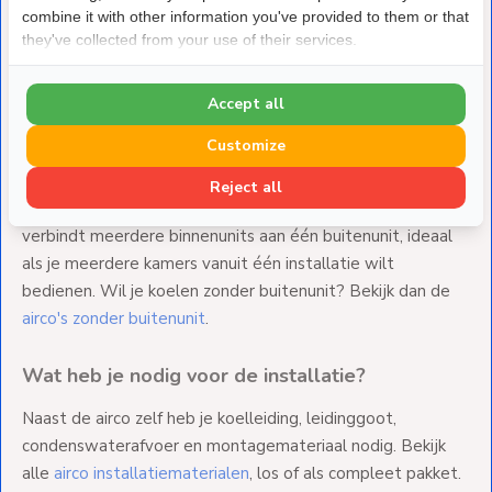
combine it with other information you've provided to them or that
complete woning wilt voorzien van meerdere zones, we
they've collected from your use of their services.
hebben het juiste systeem voor jouw situatie.
Accept all
Singlesplit of multisplit?
Customize
Een
singlesplit airco
koppelt één buitenunit aan één
binnenunit en is de meest gekozen oplossing voor
Reject all
woonkamer, slaapkamer of kantoor. Een
multisplit systeem
verbindt meerdere binnenunits aan één buitenunit, ideaal
als je meerdere kamers vanuit één installatie wilt
bedienen. Wil je koelen zonder buitenunit? Bekijk dan de
airco's zonder buitenunit
.
Wat heb je nodig voor de installatie?
Naast de airco zelf heb je koelleiding, leidinggoot,
condenswaterafvoer en montagemateriaal nodig. Bekijk
alle
airco installatiematerialen
, los of als compleet pakket.