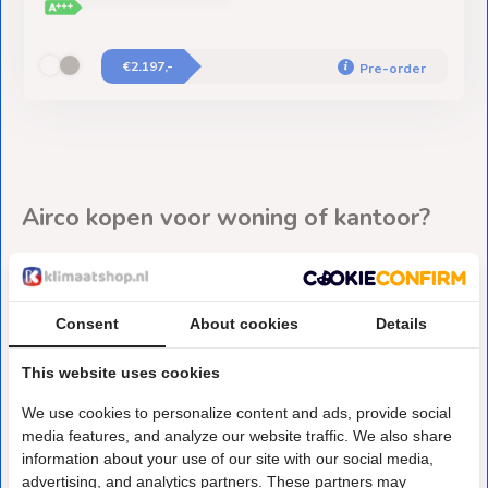
€2.197,-
Pre-order
Airco kopen voor woning of kantoor?
Een airco is meer dan verkoeling op warme zomerdagen.
Moderne split-airco's zijn volwaardige lucht-lucht
warmtepompen die het hele jaar door efficiënt verwarmen
Consent
About cookies
Details
én koelen. Voor elke 1 kW stroom levert een goede airco 3
This website uses cookies
tot 5 kW warmte terug, waardoor verwarmen met een
airco structureel goedkoper is dan gas.
We use cookies to personalize content and ads, provide social
Bij Klimaatshop.nl vind je een compleet assortiment van A-
media features, and analyze our website traffic. We also share
merken als Mitsubishi Heavy Industries, Daikin en Sinclair.
information about your use of our site with our social media,
advertising, and analytics partners. These partners may
Of je nu één ruimte wilt verwarmen en koelen of een