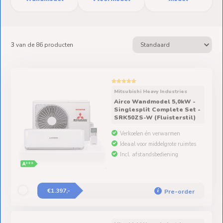
Ventilators
Spoed- en
Weekendleveringen
3
van de
86
producten
Klantenservice
Mitsubishi Heavy Industries
Airco Wandmodel 5,0kW -
Singlesplit Complete Set -
Contact
SRK50ZS-W (Fluisterstil)
Verkoelen én verwarmen
Ideaal voor middelgrote ruimtes
Incl. afstandsbediening
€1.397,-
Pre-order