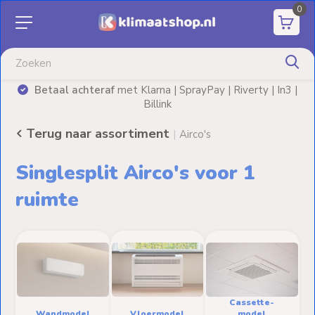
0
Aanbiedingen
Airco's
Betaal achteraf
met Klarna | SprayPay | Riverty | In3 |
)
Billink
Elektrische
verwarming
Terug naar assortiment
|
Airco's
Warmtepompen
Singlesplit Airco's voor 1
Elektrische
ruimte
Boilers
Installatiematerialen
Terrasverwarming
Cassette-
Wandmodel
Vloermodel
model