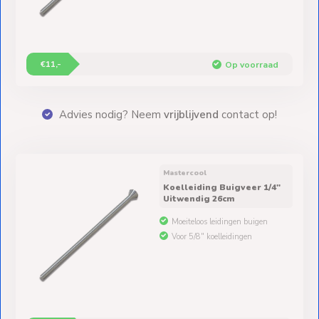
€11,-
Op voorraad
erty
Advies nodig? Neem
vrijblijvend
contact op!
Mastercool
Koelleiding Buigveer 1/4"
Uitwendig 26cm
Moeiteloos leidingen buigen
Voor 5/8" koelleidingen