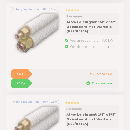
In lengtes 3m | 5m | 10m | 15m
Aircopipe
Airco Leidingset 1/4" x 1/2"
Geïsoleerd met Wartels
(R32/R410A)
Voor airco's van 5,0 ~ 7,0 kW
Complete set, direct aansluiten
€49,-
€2,- voordeel
€47,-
Op voorraad
In lengtes 3m | 5m | 10m | 15m
Aircopipe
Airco Leidingset 1/4" x 3/8"
Geïsoleerd met Wartels
(R32/R410A)