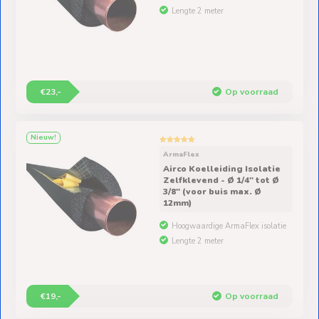
Lengte 2 meter
€23,-
Op voorraad
Nieuw!
ArmaFlex
Airco Koelleiding Isolatie
Zelfklevend - Ø 1/4″ tot Ø
3/8″ (voor buis max. Ø
12mm)
Hoogwaardige ArmaFlex isolatie
Lengte 2 meter
€19,-
Op voorraad