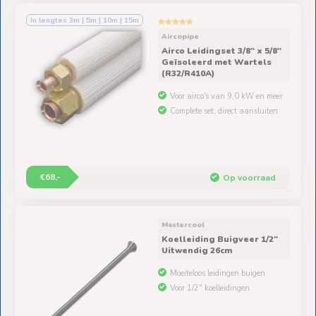
In lengtes 3m | 5m | 10m | 15m
Aircopipe
Airco Leidingset 3/8" x 5/8"
Geïsoleerd met Wartels
(R32/R410A)
Voor airco's van 9,0 kW en meer
Complete set, direct aansluiten
€68,-
Op voorraad
Mastercool
Koelleiding Buigveer 1/2"
Uitwendig 26cm
Moeiteloos leidingen buigen
Voor 1/2" koelleidingen