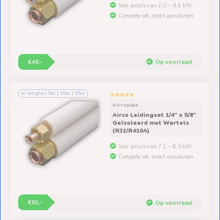
Voor airco's van 2,0 ~ 4,6 kW
Complete set, direct aansluiten
€49,-
Op voorraad
In lengtes 5m | 10m | 15m
Aircopipe
Airco Leidingset 1/4" x 5/8"
Geïsoleerd met Wartels
(R32/R410A)
Voor airco's van 7,1 ~ 8,0 kW
Complete set, direct aansluiten
€92,-
Op voorraad