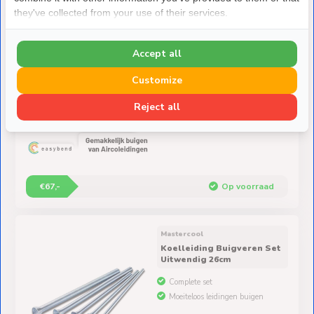
they've collected from your use of their services.
Easybend
Accept all
Koelleiding Buigveren Set
Inwendig 4 meter
Customize
Buigveren Set 4 meter
Reject all
Geschikt voor 1/4" t/m 5/8"
€67,-
Op voorraad
Mastercool
Koelleiding Buigveren Set
Uitwendig 26cm
Complete set
Moeiteloos leidingen buigen