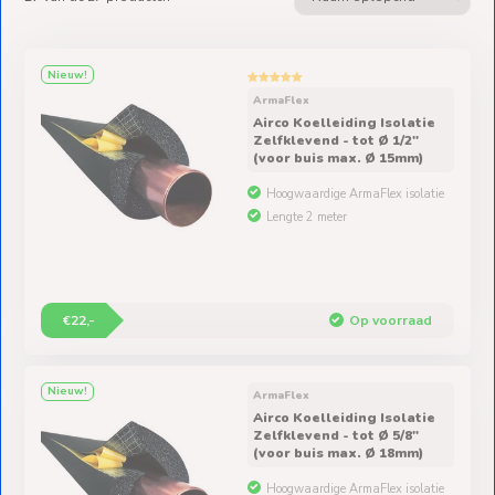
Ventilators
Spoed- en
Nieuw!
Weekendleveringen
ArmaFlex
Airco Koelleiding Isolatie
Zelfklevend - tot Ø 1/2″
(voor buis max. Ø 15mm)
Hoogwaardige ArmaFlex isolatie
Klantenservice
Lengte 2 meter
Contact
€22,-
Op voorraad
Nieuw!
ArmaFlex
Airco Koelleiding Isolatie
Zelfklevend - tot Ø 5/8″
(voor buis max. Ø 18mm)
Hoogwaardige ArmaFlex isolatie