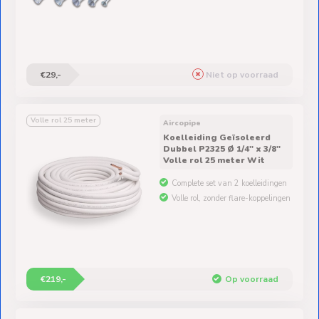
€29,-
Niet op voorraad
Volle rol 25 meter
Aircopipe
Koelleiding Geïsoleerd
Dubbel P2325 Ø 1/4" x 3/8"
Volle rol 25 meter Wit
Complete set van 2 koelleidingen
Volle rol, zonder flare-koppelingen
€219,-
Op voorraad