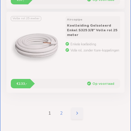
Volle rol 25 meter
Aircopipe
Koelleiding Geïsoleerd
Enkel S325 3/8" Volle rol 25
meter
Enkele koelleiding
Volle rol, zonder flare-koppelingen
€133,-
Op voorraad
1
2