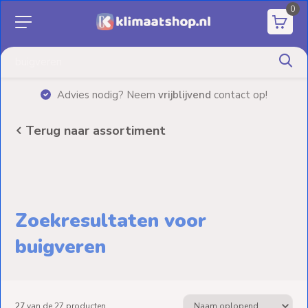
0
Aanbiedingen
Airco's
|
Advies nodig? Neem
vrijblijvend
contact op!
Elektrische
verwarming
Terug naar assortiment
Warmtepompen
Elektrische
Boilers
Zoekresultaten voor
buigveren
Installatiematerialen
Terrasverwarming
27
van de
27
producten