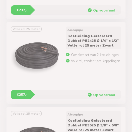
€237,-
Op voorraad
Volle rol 25 meter
Aircopipe
Koelleiding Geïsoleerd
Dubbel PB2425 Ø 1/4" x 1/2"
Volle rol 25 meter Zwart
Complete set van 2 koelleidingen
Volle rol, zonder flare-koppelingen
€257,-
Op voorraad
Volle rol 25 meter
Aircopipe
Koelleiding Geïsoleerd
Dubbel PB3525 Ø 3/8" x 5/8"
Volle rol 25 meter Zwart