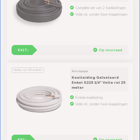
Complete set van 2 koelleidingen
Volle rol, zonder flare-koppelingen
€417,-
Op voorraad
Volle rol 25 meter
Aircopipe
Koelleiding Geïsoleerd
Enkel S225 1/4" Volle rol 25
meter
Enkele koelleiding
Volle rol, zonder flare-koppelingen
€97,-
Op voorraad