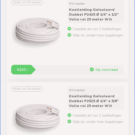
Volle rol 25 meter
Aircopipe
Koelleiding Geïsoleerd
Dubbel P2425 Ø 1/4" x 1/2"
Volle rol 25 meter Wit
Complete set van 2 koelleidingen
Volle rol, zonder flare-koppelingen
€237,-
Op voorraad
Volle rol 25 meter
Aircopipe
Koelleiding Geïsoleerd
Dubbel P2525 Ø 1/4" x 5/8"
Volle rol 25 meter Wit
Complete set van 2 koelleidingen
Volle rol, zonder flare-koppelingen