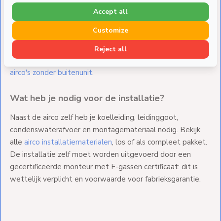
binnenunit en is de meest gekozen oplossing voor
Accept all
woonkamer, slaapkamer of kantoor. Een
multisplit systeem
Customize
verbindt meerdere binnenunits aan één buitenunit, ideaal
als je meerdere kamers vanuit één installatie wilt
Reject all
bedienen. Wil je koelen zonder buitenunit? Bekijk dan de
airco's zonder buitenunit
.
Wat heb je nodig voor de installatie?
Naast de airco zelf heb je koelleiding, leidinggoot,
condenswaterafvoer en montagemateriaal nodig. Bekijk
alle
airco installatiematerialen
, los of als compleet pakket.
De installatie zelf moet worden uitgevoerd door een
gecertificeerde monteur met F-gassen certificaat: dit is
wettelijk verplicht en voorwaarde voor fabrieksgarantie.