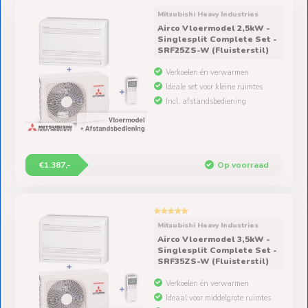
Ventilators
Mitsubishi Heavy Industries
Airco Vloermodel 2,5kW -
Spoed- en
Singlesplit Complete Set -
SRF25ZS-W (Fluisterstil)
Weekendleveringen
Verkoelen én verwarmen
Ideale set voor kleine ruimtes
Incl. afstandsbediening
Klantenservice
Contact
€1.387,-
Op voorraad
Mitsubishi Heavy Industries
Airco Vloermodel 3,5kW -
Singlesplit Complete Set -
SRF35ZS-W (Fluisterstil)
Verkoelen én verwarmen
Ideaal voor middelgrote ruimtes