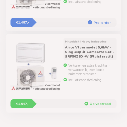
Incl. afstandsbediening
€1.487,-
Pre-order
Mitsubishi Heavy Industries
Airco Vloermodel 5,0kW -
Singlesplit Complete Set -
SRF50ZSX-W (Fluisterstil)
Verkoelen en extra krachtig in
verwarmen bij zeer koude
buitentemperaturen
Incl. afstandsbediening
€1.947,-
Op voorraad