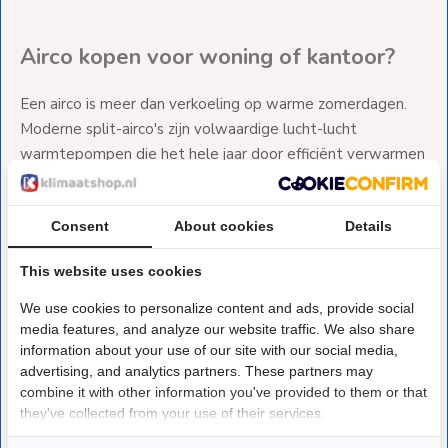
Airco kopen voor woning of kantoor?
Een airco is meer dan verkoeling op warme zomerdagen.
Moderne split-airco's zijn volwaardige lucht-lucht
warmtepompen die het hele jaar door efficiënt verwarmen
én koelen. Voor elke 1 kW stroom levert een goede airco 3
tot 5 kW warmte terug, waardoor verwarmen met een
Consent
About cookies
Details
airco structureel goedkoper is dan gas.
Bij Klimaatshop.nl vind je een compleet assortiment van A-
This website uses cookies
merken als Mitsubishi Heavy Industries, Daikin en Sinclair.
Of je nu één ruimte wilt verwarmen en koelen of een
We use cookies to personalize content and ads, provide social
complete woning wilt voorzien van meerdere zones, we
media features, and analyze our website traffic. We also share
information about your use of our site with our social media,
hebben het juiste systeem voor jouw situatie.
advertising, and analytics partners. These partners may
combine it with other information you've provided to them or that
Singlesplit of multisplit?
they've collected from your use of their services.
Een
singlesplit airco
koppelt één buitenunit aan één