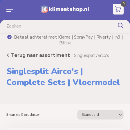
0
Aanbiedingen
Airco's
Betaal achteraf
met Klarna | SprayPay | Riverty | In3 |
)
Billink
Elektrische
verwarming
Terug naar assortiment
|
Singlesplit Airco's
Warmtepompen
Singlesplit Airco's |
Elektrische
Complete Sets | Vloermodel
Boilers
Installatiematerialen
3
van de
3
producten
Terrasverwarming