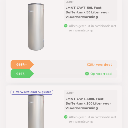
Ventilators
LMNT
LMNT CWT-50L Fast
Buffertank 50 Liter voor
Spoed- en
Vloerverwarming
Weekendleveringen
Alleen geschikt in combinatie met
een warmtepomp
Klantenservice
€487,-
€20,- voordeel
Contact
€467,-
Op voorraad
► Verwacht eind Augustus
LMNT
LMNT CWT-100L Fast
Buffertank 100 Liter voor
Vloerverwarming
Alleen geschikt in combinatie met
een warmtepomp