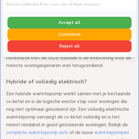
they've collected from your use of their services.
Warmtepomp kopen
Accept all
Een warmtepomp is de meest duurzame manier om je
Customize
woning te verwarmen zonder aardgas. Door warmte te
onttrekken aan de buitenlucht gebruikt een warmtepomp
Reject all
aanzienlijk minder energie dan een traditionele cv-ketel. In
combinatie met de ISDE-subsidie is de investering voor de
meeste woningeigenaren snel terugverdiend.
Hybride of volledig elektrisch?
Een hybride warmtepomp werkt samen met je bestaande
cv-ketel en is de logische eerste stap voor woningen die
nog niet optimaal geïsoleerd zijn. Een volledig elektrische
warmtepomp vervangt de cv-ketel volledig en is het
meest rendabel in goed geïsoleerde woningen. Bekijk de
complete warmtepomp sets
of de losse
warmtepompen