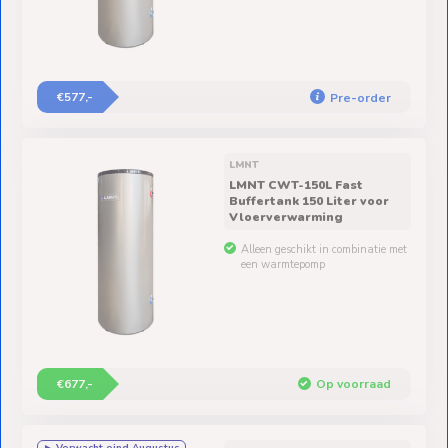
€577,-
Pre-order
LMNT
LMNT CWT-150L Fast
Buffertank 150 Liter voor
Vloerverwarming
Alleen geschikt in combinatie met
een warmtepomp
€677,-
Op voorraad