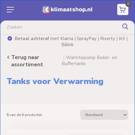
0
Aanbiedingen
Airco's
| SprayPay | Riverty | In3 |
Advies nodig? Neem
vrijb
k
Elektrische
verwarming
Terug naar
|
Warmtepomp Boiler- en
Buffertanks
assortiment
Warmtepompen
Tanks voor Verwarming
Elektrische
Boilers
Installatiematerialen
6
van de
6
producten
Terrasverwarming