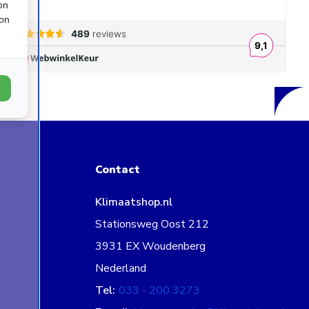
on
ion
Contact
Klimaatshop.nl
Stationsweg Oost 212
3931 EX Woudenberg
Nederland
Tel:
033 - 200 3273