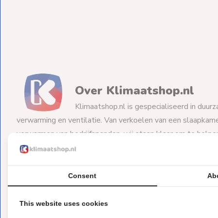
Ventilators
Spoed- en
Weekendleveringen
Over Klimaatshop.nl
Klantenservice
Klimaatshop.nl is gespecialiseerd in duurz
Contact
verwarming en ventilatie. Van verkoelen van een slaapkame
verwarmen van bedrijfspanden, wij staan klaar om te help
vraagstuk.
Consent
Ab
This website uses cookies