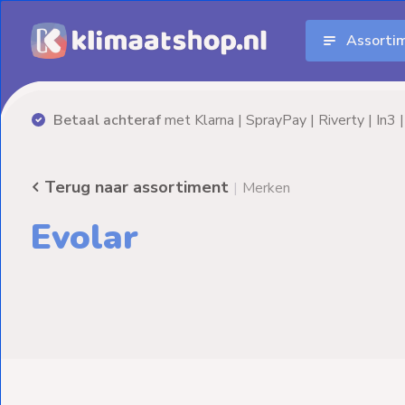
Assorti
Aanbiedingen
Airco's
Betaal achteraf
met Klarna | SprayPay | Riverty | In3 | 
Elektrische
verwarming
Terug naar assortiment
|
Merken
Warmtepompen
Evolar
Elektrische
Boilers
Installatiematerialen
Terrasverwarming