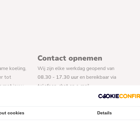
Contact opnemen
ame koeling,
Wij zijn elke werkdag geopend van
r tot
08.30 - 17.30 uur
en bereikbaar via
en met jouw
telefoon, chat en e-mail.
Kunnen we je helpen?
► Vrijblijvend aankoop- en product
out cookies
Details
advies
► Hulp bij aankoop
► Hulp bij installatie van je product