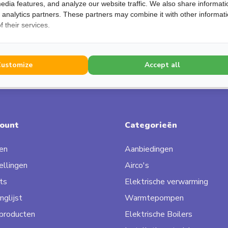
edia features, and analyze our website traffic. We also share informati
d analytics partners. These partners may combine it with other informat
033 - 200 3273
 their services.
klantenservice@klimaatshop.nl
Customize
Accept all
count
Categorieën
en
Aanbiedingen
ellingen
Airco's
ts
Elektrische verwarming
nglijst
Warmtepompen
 producten
Elektrische Boilers