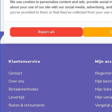
We use cookies to personalize content and ads, provide social m
about your use of our site with our social media, advertising, an
you've provided to them or that they've collected from your use of
Reject all
Klantenservice
Mijn ac
Contact
Registrer
Over ons
Mijn best
Betaalmethodes
Mijn ticke
Levertijd
Mijn verla
Ruilen & retourneren
Vergelijk