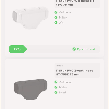
Ventilators
T-Stuk PVC Wit Inoac NT-
75W 75 mm
Spoed- en
Merk Inoac
T-Stuk
Weekendleveringen
Wit
Klantenservice
€22,-
Op voorraad
Contact
Inoac
T-Stuk PVC Zwart Inoac
NT-75BK 75 mm
Merk Inoac
T-Stuk
Zwart