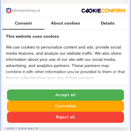
€22,-
Op voorraad
Consent
About cookies
Details
This website uses cookies
We use cookies to personalize content and ads, provide social
media features, and analyze our website traffic. We also share
information about your use of our site with our social media,
Over Klimaatshop.nl
advertising, and analytics partners. These partners may
Klimaatshop.nl is gespecialiseerd in
combine it with other information you've provided to them or that
duurzame koeling,
they've collected from your use of their services.
verwarming en ventilatie. Van verkoelen van een
slaapkamer tot
Accept all
verwarmen van bedrijfspanden, wij staan klaar om te
Customize
helpen met jouw vraagstuk.
Reject all
033 - 200 3273