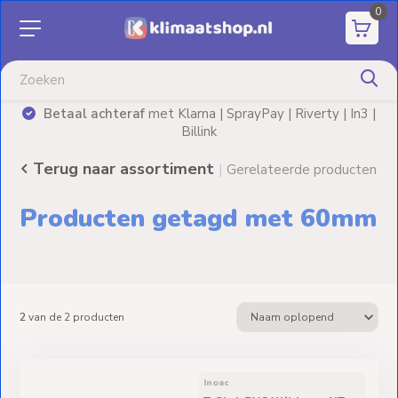
0
Aanbiedingen
Airco's
Betaal achteraf
met Klarna | SprayPay | Riverty | In3 |
)
Billink
Elektrische
verwarming
Terug naar assortiment
|
Gerelateerde producten
Warmtepompen
Producten getagd met 60mm
Elektrische
Boilers
Installatiematerialen
2
van de
2
producten
Terrasverwarming
Inoac