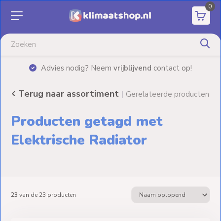
0
Aanbiedingen
Airco's
|
Advies nodig? Neem
vrijblijvend
contact op!
Elektrische
verwarming
Terug naar assortiment
|
Gerelateerde producten
Warmtepompen
Producten getagd met
Elektrische
Elektrische Radiator
Boilers
Installatiematerialen
23
van de
23
producten
Terrasverwarming