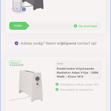
€209,-
Op voorraad
erty
Advies nodig? Neem
vrijblijvend
contact op!
Nieuw!
Adax
Elektrische Vrijstaande
Radiator Adax Vilje - 2000
Watt - Kleur Wit
Verkrijgbaar met en zonder Wifi
Gemakkelijk te verplaatsen