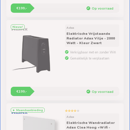
€199,-
Op voorraad
Nieuw!
Adax
Elektrische Vrijstaande
Radiator Adax Vilje - 2000
Watt - Kleur Zwart
Verkrijgbaar met en zonder Wifi
Gemakkelijk te verplaatsen
€199,-
Op voorraad
► Maandaanbieding
Adax
Elektrische Wandradiator
Adax Clea Hoog +Wifi -