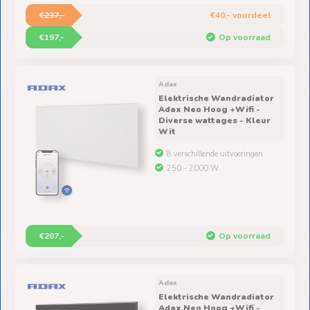
€237,-
€40,- voordeel
€197,-
Op voorraad
Adax
Elektrische Wandradiator
Adax Neo Hoog +Wifi -
Diverse wattages - Kleur
Wit
8 verschillende uitvoeringen
250 - 2000 W
€207,-
Op voorraad
Adax
Elektrische Wandradiator
Adax Neo Hoog +Wifi -