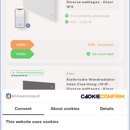
Diverse wattages - Kleur
Wit
5 verschillende uitvoeringen
400 - 1200 W
€297,-
€48,- voordeel
€249,-
Op voorraad
► Maandaanbieding
Adax
Elektrische Wandradiator
Adax Clea Hoog +Wifi -
Diverse wattages - Kleur
Zwart
5 verschillende uitvoeringen
Consent
About cookies
Details
400 - 1200 W
This website uses cookies