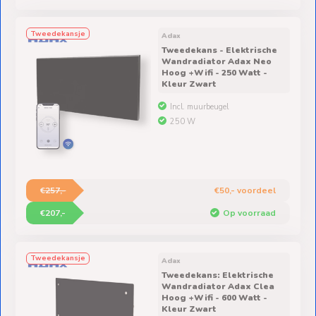
Tweedekansje
Adax
Tweedekans - Elektrische
Wandradiator Adax Neo
Hoog +Wifi - 250 Watt -
Kleur Zwart
Incl. muurbeugel
250 W
€257,-
€50,- voordeel
€207,-
Op voorraad
Tweedekansje
Adax
Tweedekans: Elektrische
Wandradiator Adax Clea
Hoog +Wifi - 600 Watt -
Kleur Zwart