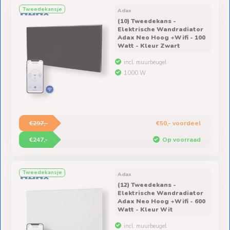
Ventilators
Tweedekansje
Adax
(10) Tweedekans -
Spoed- en
Elektrische Wandradiator
Adax Neo Hoog +Wifi - 100
Weekendleveringen
Watt - Kleur Zwart
incl. muurbeugel
1000 W
Klantenservice
Contact
€297,-
€50,- voordeel
€247,-
Op voorraad
Tweedekansje
Adax
(12) Tweedekans -
Elektrische Wandradiator
Adax Neo Hoog +Wifi - 600
Watt - Kleur Wit
incl. muurbeugel