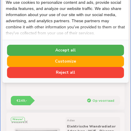
We use cookies to personalize content and ads, provide social
€297,-
€48,- voordeel
media features, and analyze our website traffic. We also share
information about your use of our site with our social media,
€249,-
Op voorraad
advertising, and analytics partners. These partners may
combine it with other information you've provided to them or that
they've collected from your use of their services.
Adax
Elektrische Wandradiator
Adax Eco - Diverse
Accept all
wattages - Kleur Wit
Customize
8 verschillende uitvoeringen
250 - 2000 W
Reject all
€149,-
Op voorraad
Nieuw!
Adax
Elektrische Wandradiator
Adax Iver +Wifi - Diverse