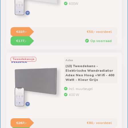
600W
€227,-
€50,- voordeel
€177,-
Op voorraad
Tweedekansje
Adax
(13) Tweedekans -
Elektrische Wandradiator
Adax Neo Hoog +Wifi - 400
Watt - Kleur Grijs
Incl. muurbeugel
400 W
€267,-
€80,- voordeel