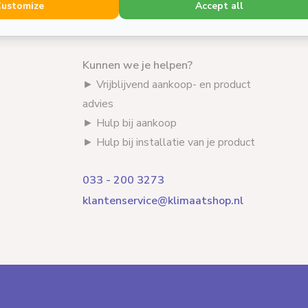
r tot
08.30 - 17.30 uur
en bereikbaar via
Customize
Accept all
en met jouw
telefoon, chat en e-mail.
Kunnen we je helpen?
► Vrijblijvend aankoop- en product
advies
► Hulp bij aankoop
► Hulp bij installatie van je product
033 - 200 3273
klantenservice@klimaatshop.nl