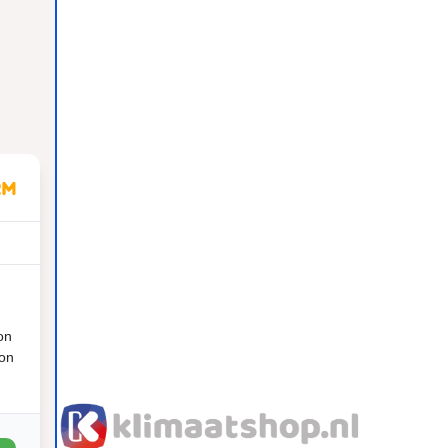
on
ion