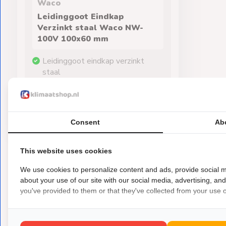
Waco
Leidinggoot Eindkap
Verzinkt staal Waco NW-
100V 100x60 mm
Leidinggoot eindkap verzinkt
staal
100x60mm
€9,50
Op voorraad
Consent
Ab
This website uses cookies
We use cookies to personalize content and ads, provide social m
about your use of our site with our social media, advertising, an
you've provided to them or that they've collected from your use of
Over Klimaatshop.nl
Klimaatshop.nl is gespecialiseerd in duurz