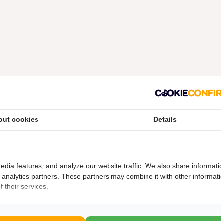
out cookies
Details
edia features, and analyze our website traffic. We also share informati
d analytics partners. These partners may combine it with other informat
 their services.
Contact opnemen
ame koeling,
Wij zijn elke werkdag geopend van