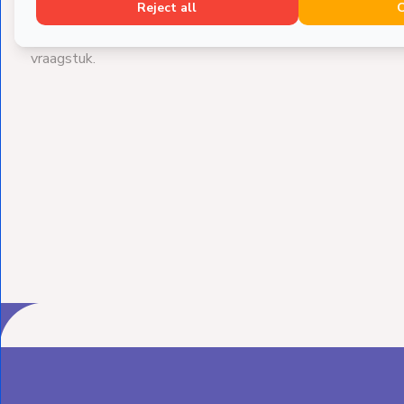
verwarming en ventilatie. Van verkoelen van een slaapkame
Reject all
verwarmen van bedrijfspanden, wij staan klaar om te help
vraagstuk.