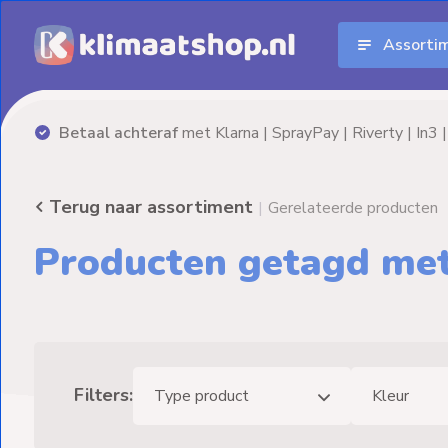
Assorti
Aanbiedingen
Airco's
Betaal achteraf
met Klarna | SprayPay | Riverty | In3 | 
Elektrische
verwarming
Terug naar assortiment
|
Gerelateerde producten
Warmtepompen
Producten getagd m
Elektrische
Boilers
Installatiematerialen
Filters:
Type product
Kleur
Terrasverwarming