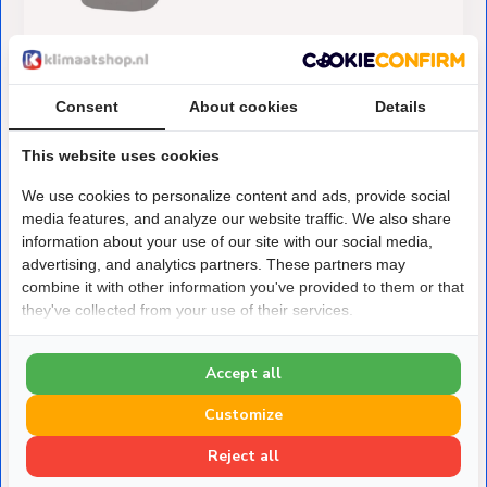
€11,-
Op voorraad
Consent
About cookies
Details
This website uses cookies
We use cookies to personalize content and ads, provide social
media features, and analyze our website traffic. We also share
information about your use of our site with our social media,
advertising, and analytics partners. These partners may
Over Klimaatshop.nl
combine it with other information you've provided to them or that
Klimaatshop.nl is gespecialiseerd in
they've collected from your use of their services.
duurzame koeling,
verwarming en ventilatie. Van verkoelen van een
Accept all
slaapkamer tot
Customize
verwarmen van bedrijfspanden, wij staan klaar om te
helpen met jouw vraagstuk.
Reject all