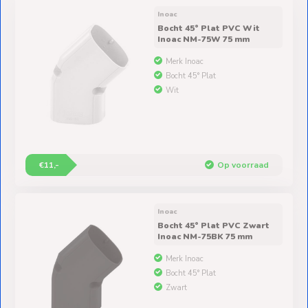
Ventilators
Inoac
Bocht 45° Plat PVC Wit
Spoed- en
Inoac NM-75W 75 mm
Weekendleveringen
Merk Inoac
Bocht 45° Plat
Wit
Klantenservice
Contact
€11,-
Op voorraad
Inoac
Bocht 45° Plat PVC Zwart
Inoac NM-75BK 75 mm
Merk Inoac
Bocht 45° Plat
Zwart