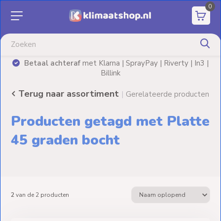
0
Aanbiedingen
Airco's
Betaal achteraf
met Klarna | SprayPay | Riverty | In3 |
)
Billink
Elektrische
verwarming
Terug naar assortiment
|
Gerelateerde producten
Warmtepompen
Producten getagd met Platte
Elektrische
45 graden bocht
Boilers
Installatiematerialen
2
van de
2
producten
Terrasverwarming