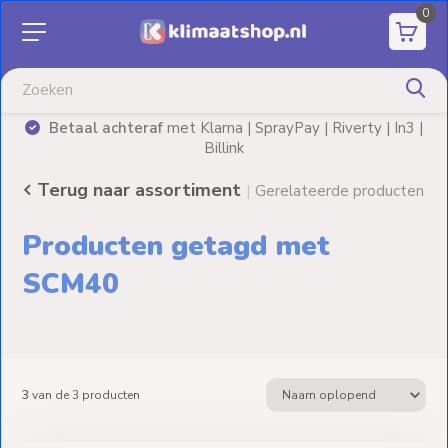
0
Aanbiedingen
Airco's
Betaal achteraf
met Klarna | SprayPay | Riverty | In3 |
)
Billink
Elektrische
verwarming
Terug naar assortiment
|
Gerelateerde producten
Warmtepompen
Producten getagd met
Elektrische
SCM40
Boilers
Installatiematerialen
3
van de
3
producten
Terrasverwarming