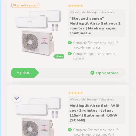
Ventilators
Stel zelf samen
Mitsubishi Heavy Industries
Spoed- en
"Stel zelf samen"
Weekendleveringen
Multisplit Airco Set voor 2
ruimtes | Maak uw eigen
combinatie
Complete Set met maximaal 2
airco-binnenunits
Compleet eigen set samen te
Klantenservice
stellen!
Contact
€1.858,-
Op voorraad
Mitsubishi Heavy Industries
Multisplit Airco Set +Wifi
voor 2 ruimtes | totaal
115m³ | Buitenunit 4,0kW
(SCM40)
Complete Set met maximaal 2
airco-binnenunits met Wifi