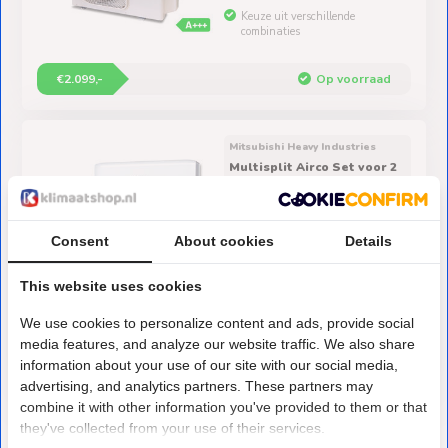
Keuze uit verschillende
combinaties
€2.099,-
Op voorraad
Mitsubishi Heavy Industries
Multisplit Airco Set voor 2
ruimtes | totaal 115m³ |
Buitenunit 4,0kW (SCM40)
Complete Set met maximaal 2
Consent
About cookies
Details
airco-binnenunits
Keuze uit verschillende
combinaties
This website uses cookies
We use cookies to personalize content and ads, provide social
media features, and analyze our website traffic. We also share
information about your use of our site with our social media,
€1.858,-
Pre-order
advertising, and analytics partners. These partners may
combine it with other information you've provided to them or that
they've collected from your use of their services.