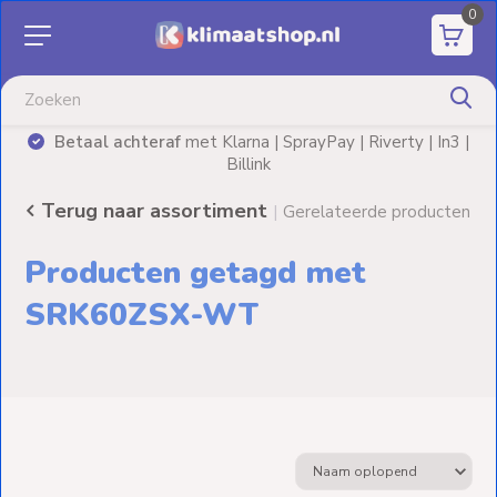
0
Aanbiedingen
Airco's
Betaal achteraf
met Klarna | SprayPay | Riverty | In3 |
)
Billink
Elektrische
verwarming
Terug naar assortiment
|
Gerelateerde producten
Warmtepompen
Producten getagd met
Elektrische
SRK60ZSX-WT
Boilers
Installatiematerialen
Terrasverwarming