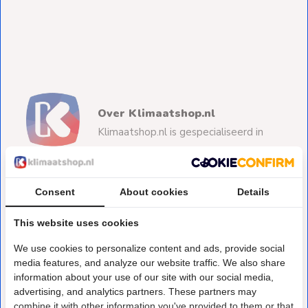
Ventilators
Spoed- en
Weekendleveringen
Over Klimaatshop.nl
Klantenservice
Klimaatshop.nl is gespecialiseerd in
duurzame koeling,
Contact
verwarming en ventilatie. Van verkoelen van een
slaapkamer tot
Consent
About cookies
Details
verwarmen van bedrijfspanden, wij staan klaar om te
This website uses cookies
helpen met jouw vraagstuk.
We use cookies to personalize content and ads, provide social
media features, and analyze our website traffic. We also share
033 - 200 3273
information about your use of our site with our social media,
klantenservice@klimaatshop.nl
advertising, and analytics partners. These partners may
combine it with other information you've provided to them or that