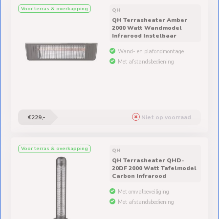
Ventilators
Voor terras & overkapping
QH
QH Terrasheater Amber
Spoed- en
2000 Watt Wandmodel
Infrarood Instelbaar
Weekendleveringen
Wand- en plafondmontage
Met afstandsbediening
Klantenservice
Contact
€229,-
Niet op voorraad
Voor terras & overkapping
QH
QH Terrasheater QHD-
20DF 2000 Watt Tafelmodel
Carbon Infrarood
Met omvalbeveiliging
Met afstandsbediening