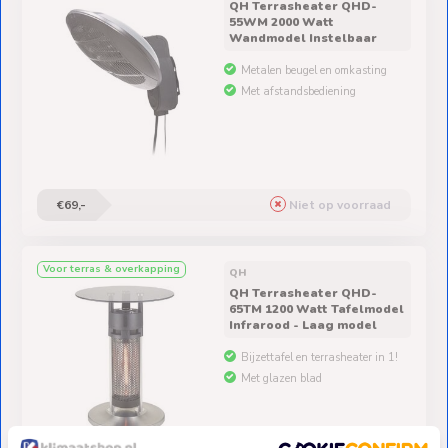
QH Terrasheater QHD-
55WM 2000 Watt
Wandmodel Instelbaar
Metalen beugel en omkasting
Met afstandsbediening
€69,-
Niet op voorraad
Voor terras & overkapping
QH
QH Terrasheater QHD-
65TM 1200 Watt Tafelmodel
Infrarood - Laag model
Bijzettafel en terrasheater in 1!
Met glazen blad