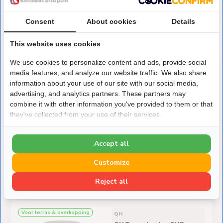
Consent
About cookies
Details
€149,-
Niet op voorraad
This website uses cookies
Voor terras & overkapping
QH
We use cookies to personalize content and ads, provide social
QH Terrasheater QHD-
media features, and analyze our website traffic. We also share
78WM 1800 Watt
Wandmodel Infrarood
information about your use of our site with our social media,
advertising, and analytics partners. These partners may
Roestbestendige RVS behuizing
combine it with other information you've provided to them or that
Met afstandsbediening
they've collected from your use of their services.
Accept all
Customize
€109,-
€12,- voordeel
€97,-
Op voorraad
Reject all
Voor terras & overkapping
QH