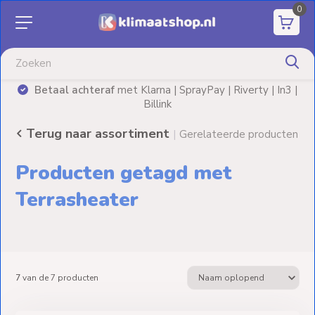
0
Aanbiedingen
Airco's
| SprayPay | Riverty | In3 |
Advies nodig? Neem
vrijb
k
Elektrische
verwarming
Terug naar assortiment
|
Gerelateerde producten
Warmtepompen
Producten getagd met
Elektrische
Terrasheater
Boilers
Installatiematerialen
7
van de
7
producten
Terrasverwarming