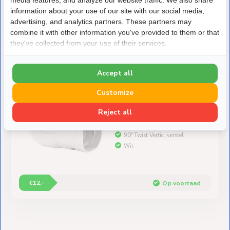
information about your use of our site with our social media,
€16,-
€5,- voordeel
advertising, and analytics partners. These partners may
combine it with other information you've provided to them or that
€11,-
Op voorraad
they've collected from your use of their services.
Accept all
Inoac
Bocht 90° Twist, Verticaal
Customize
verstelbaar PVC Wit Inoac
NCX-75W 75 mm
Reject all
Merk Inoac
90° Twist Vertic. verstel
Wit
€12,-
Op voorraad