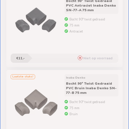
Ventilators
Bocht 90° Twist Gedraaid
PVC Antraciet Inaba Denko
SN-77-A 75 mm
Spoed- en
Bocht 90° twist gedraaid
Weekendleveringen
75 mm
Antraciet
Klantenservice
€11,-
Niet op voorraad
Contact
Laatste stuks!
Inaba Denko
Bocht 90° Twist Gedraaid
PVC Bruin Inaba Denko SN-
77-B 75 mm
Bocht 90° twist gedraaid
75 mm
Bruin