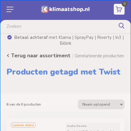
0
Aanbiedingen
Airco's
Betaal achteraf
met Klarna | SprayPay | Riverty | In3 |
)
Billink
Elektrische
verwarming
Terug naar assortiment
|
Gerelateerde producten
Warmtepompen
Producten getagd met Twist
Elektrische
Boilers
Installatiematerialen
6
van de
6
producten
Terrasverwarming
Laatste stuks!
Inaba Denko