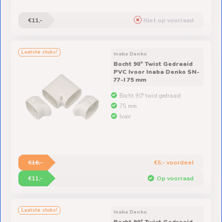
€11,-
Niet op voorraad
Laatste stuks!
Inaba Denko
Bocht 90° Twist Gedraaid
PVC Ivoor Inaba Denko SN-
77-I 75 mm
Bocht 90° twist gedraaid
75 mm
Ivoor
€16,-
€5,- voordeel
€11,-
Op voorraad
Laatste stuks!
Inaba Denko
Bocht 90° Twist Gedraaid