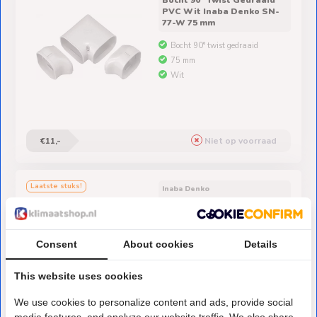
PVC Wit Inaba Denko SN-
77-W 75 mm
Bocht 90° twist gedraaid
75 mm
Wit
€11,-
Niet op voorraad
Laatste stuks!
Inaba Denko
Bocht 90° Twist Gedraaid
PVC Zwart Inaba Denko
SN-77-A 75 mm
Consent
About cookies
Details
Bocht 90° twist gedraaid
75 mm
This website uses cookies
Antraciet
We use cookies to personalize content and ads, provide social
media features, and analyze our website traffic. We also share