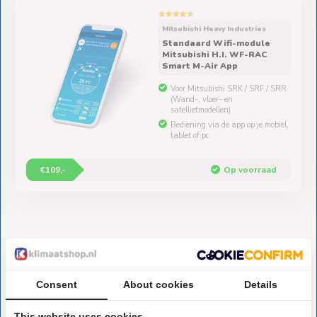
Ventilators
Mitsubishi Heavy Industries
Spoed- en
Standaard Wifi-module
Weekendleveringen
Mitsubishi H.I. WF-RAC
Smart M-Air App
Voor Mitsubishi SRK / SRF / SRR
(Wand-, vloer- en
satellietmodellen)
Bediening via de app op je mobiel,
Klantenservice
tablet of pc
Contact
€109,-
Op voorraad
Consent
About cookies
Details
Over Klimaatshop.nl
Klimaatshop.nl is gespecialiseerd in
This website uses cookies