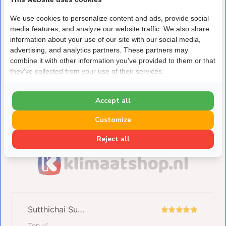
duurzame koeling,
We use cookies to personalize content and ads, provide social
verwarming en ventilatie. Van verkoelen van een
media features, and analyze our website traffic. We also share
slaapkamer tot
information about your use of our site with our social media,
verwarmen van bedrijfspanden, wij staan klaar om te
advertising, and analytics partners. These partners may
combine it with other information you've provided to them or that
helpen met jouw vraagstuk.
they've collected from your use of their services.
033 - 200 3273
Accept all
klantenservice@klimaatshop.nl
Customize
Reject all