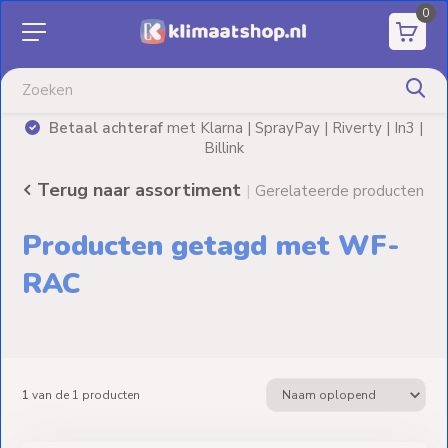
0
Aanbiedingen
Airco's
Betaal achteraf
met Klarna | SprayPay | Riverty | In3 |
)
Billink
Elektrische
verwarming
Terug naar assortiment
|
Gerelateerde producten
Warmtepompen
Producten getagd met WF-
Elektrische
RAC
Boilers
Installatiematerialen
1
van de
1
producten
Terrasverwarming