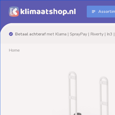
Assorti
Aanbiedingen
Airco's
ty | In3 | Billink
Advies nodig? Neem
vrijblijvend
conta
Elektrische
verwarming
Home
Warmtepompen
Elektrische
Boilers
Installatiematerialen
Terrasverwarming