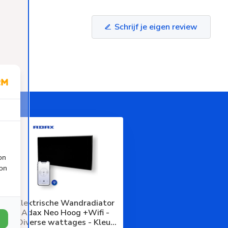
Schrijf je eigen review
on
ion
Elektrische Wandradiator
Adax Neo Hoog +Wifi -
Diverse wattages - Kleur