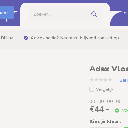
ment
Incl
ct op!
Gratis bezorging
vanaf €60,- (m
Adax Vlo
Bek
Vergelijk
0
0
:
0
0
:
0
0
:
0
0
€44,-
Voo
Kies je kleur: