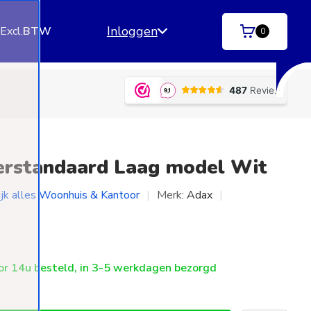
Inloggen
.
Excl.
BTW
0
.u.v. palletzendingen)
Betaal achteraf
met Klar
erstandaard Laag model Wit
ijk alles Woonhuis & Kantoor
Merk:
Adax
r 14u besteld, in 3-5 werkdagen bezorgd