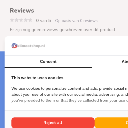
Reviews
0
van
5
Op basis van 0 reviews
Er zijn nog geen reviews geschreven over dit product..
Consent
Ab
This website uses cookies
We use cookies to personalize content and ads, provide social m
about your use of our site with our social media, advertising, an
you've provided to them or that they've collected from your use of
DEZE PRODUCTEN PASSEN ER PERFECT
BIJ
E
Maak je bestelling af
Reject all