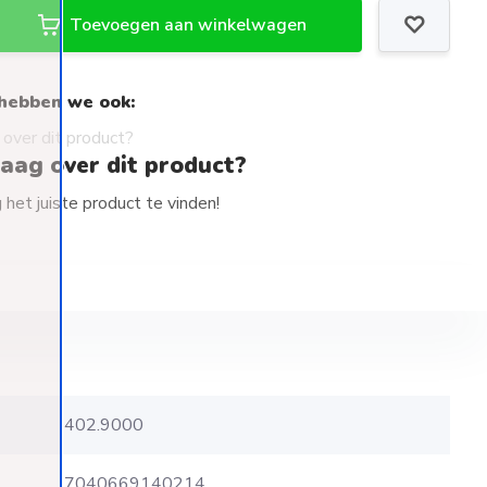
Toevoegen aan winkelwagen
hebben we ook:
raag over dit product?
het juiste product te vinden!
402.9000
7040669140214