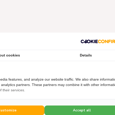
out cookies
Details
edia features, and analyze our website traffic. We also share informati
d analytics partners. These partners may combine it with other informat
 their services.
lektrische Wandradiator
Elektrische Wandradiator
Adax Eco - Diverse
Adax Neo Hoog - Diverse
Customize
Accept all
wattages - Kleur Wit
wattages - Kleur Wit