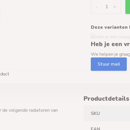
-
+
Deze varianten 
Heb je een v
We helpen je graag 
Stuur mail
oduct
Productdetails
 de volgende radiatoren van
SKU
EAN