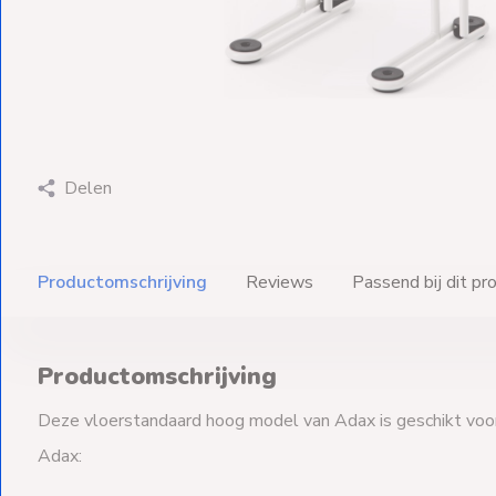
Ventilators
Spoed- en
Weekendleveringen
Delen
Klantenservice
Contact
Productomschrijving
Reviews
Passend bij dit pr
Productomschrijving
Deze vloerstandaard hoog model van Adax is geschikt voor
Adax: