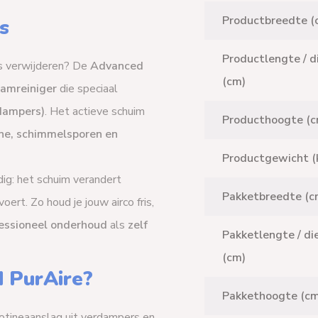
Productbreedte (
s
Productlengte / d
jes verwijderen? De
Advanced
(cm)
oamreiniger
die speciaal
rdampers)
. Het actieve schuim
Producthoogte (c
tine, schimmelsporen en
Productgewicht (
g: het schuim verandert
Pakketbreedte (c
oert. Zo houd je jouw airco fris,
essioneel onderhoud
als
zelf
Pakketlengte / di
(cm)
 PurAire?
Pakkethoogte (cm
cotineaanslag uit verdampers en