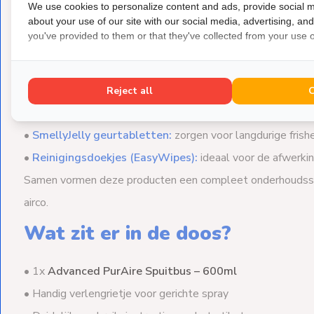
We use cookies to personalize content and ads, provide social m
about your use of our site with our social media, advertising, an
Combineer met handige access
you've provided to them or that they've collected from your use of
Voor de beste onderhoudsresultaten combineer je
Advanc
•
Advanced EasyFoam (buitenunit):
krachtige schuimreini
Reject all
•
GreenXL Protec Gel:
beschermt verdampers tegen nieuw
•
SmellyJelly geurtabletten:
zorgen voor langdurige frishe
•
Reinigingsdoekjes (EasyWipes):
ideaal voor de afwerkin
Samen vormen deze producten een compleet onderhoudssys
airco.
Wat zit er in de doos?
• 1x
Advanced PurAire Spuitbus – 600ml
• Handig verlengrietje voor gerichte spray