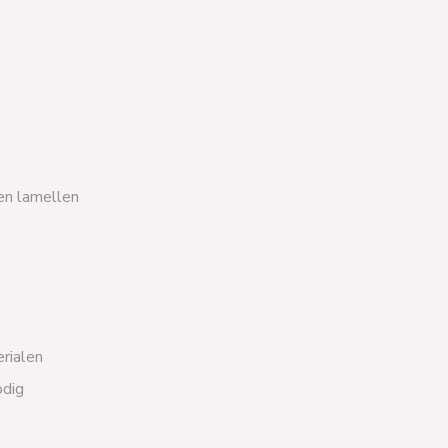
 en lamellen
erialen
odig