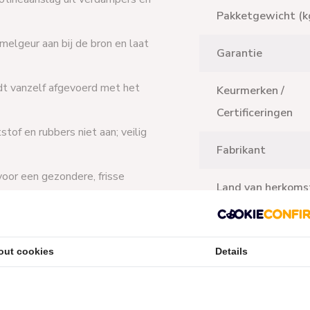
Pakketgewicht (k
melgeur aan bij de bron en laat
Garantie
rdt vanzelf afgevoerd met het
Keurmerken /
Certificeringen
tof en rubbers niet aan; veilig
Fabrikant
voor een gezondere, frisse
Land van herkoms
stroom en vermindert het
Verpakkingsinhou
(stuks)
out cookies
Details
 zuren en oplosmiddelen.
Aantal items
d (Aspen Pumps Group)