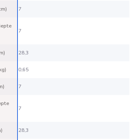
cm)
7
iepte
7
m)
28,3
kg)
0,65
m)
7
epte
7
)
28,3