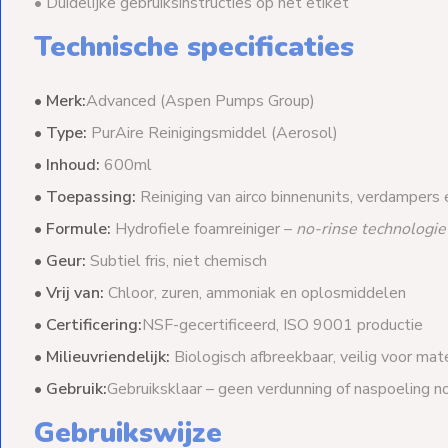
• Duidelijke gebruiksinstructies op het etiket
Technische specificaties
•
Merk:
Advanced (Aspen Pumps Group)
•
Type:
PurAire Reinigingsmiddel (Aerosol)
•
Inhoud:
600ml
•
Toepassing:
Reiniging van airco binnenunits, verdampers
•
Formule:
Hydrofiele foamreiniger –
no-rinse technologie
•
Geur:
Subtiel fris, niet chemisch
•
Vrij van:
Chloor, zuren, ammoniak en oplosmiddelen
•
Certificering:
NSF-gecertificeerd, ISO 9001 productie
•
Milieuvriendelijk:
Biologisch afbreekbaar, veilig voor mat
•
Gebruik:
Gebruiksklaar – geen verdunning of naspoeling n
Gebruikswijze