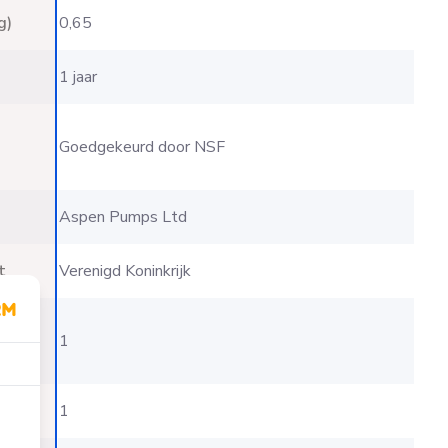
g)
0,65
1 jaar
Goedgekeurd door NSF
Aspen Pumps Ltd
t
Verenigd Koninkrijk
d
1
1