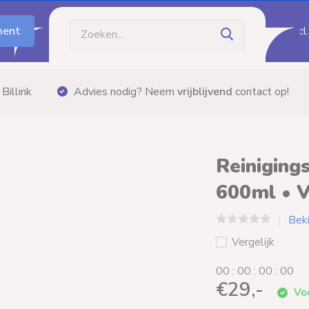
ment
Incl
Gratis bezorging
vanaf €60,- (m.u.v. palle
Reiniging
600ml • V
Bek
Vergelijk
0
0
:
0
0
:
0
0
:
0
0
€29,-
Voo