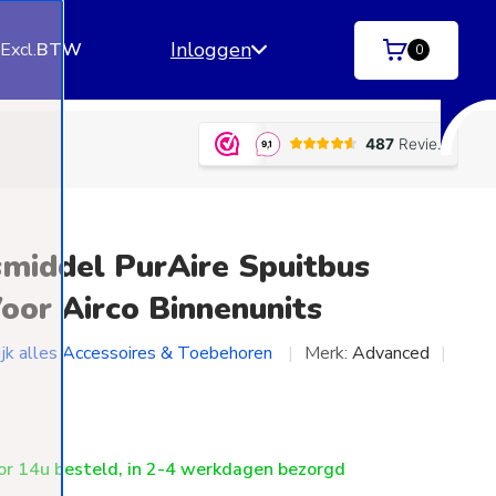
Inloggen
.
Excl.
BTW
0
tzendingen)
Betaal achteraf
met Klarna | SprayPa
smiddel PurAire Spuitbus
oor Airco Binnenunits
ijk alles Accessoires & Toebehoren
Merk:
Advanced
r 14u besteld, in 2-4 werkdagen bezorgd