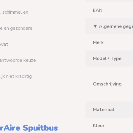
EAN
k, schimmel en
▼ Algemene geg
ere en gezondere
Merk
 wat
Model / Type
erantwoorde keuze
jk niet krachtig
Omschrijving
Materiaal
rAire Spuitbus
Kleur