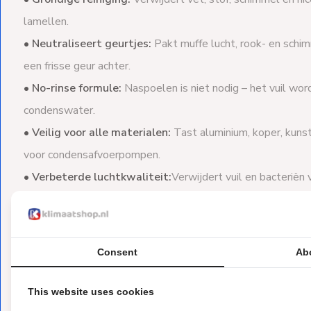
lamellen.
•
Neutraliseert geurtjes:
Pakt muffe lucht, rook- en schim
een frisse geur achter.
•
No-rinse formule:
Naspoelen is niet nodig – het vuil wo
condenswater.
•
Veilig voor alle materialen:
Tast aluminium, koper, kunsts
voor condensafvoerpompen.
•
Verbeterde luchtkwaliteit:
Verwijdert vuil en bacteriën 
binnenlucht.
•
Energiezuinig:
Een schone verdamper verbetert de lucht
energieverbruik.
Consent
Ab
•
Milieuvriendelijk:
Biologisch afbreekbaar, vrij van chloor,
•
Professioneel & gecertificeerd:
Gemaakt door Advance
This website uses cookies
en
NSF-gecertificeerd
voor veilig gebruik.