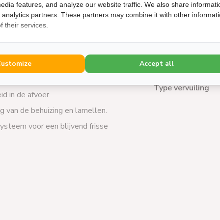
edia features, and analyze our website traffic. We also share informati
▼ Specifieke geg
d analytics partners. These partners may combine it with other informat
oires
 their services.
Inhoud (ml)
ed PurAire
met:
Geschikt voor
ger voor condensors.
Customize
Accept all
e schimmel- en geurvorming.
Type vervuiling
id in de afvoer.
g van de behuizing en lamellen.
teem voor een blijvend frisse