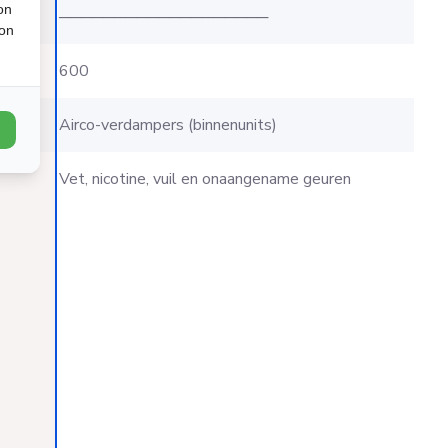
on
evens
───────────────────
ion
600
Airco-verdampers (binnenunits)
Vet, nicotine, vuil en onaangename geuren