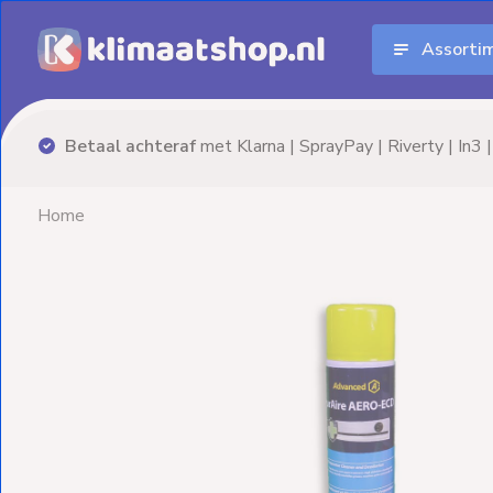
Assorti
Aanbiedingen
Airco's
illink
Advies nodig? Neem
vrijblijvend
contact op!
Elektrische
verwarming
Home
Warmtepompen
Elektrische
Boilers
Installatiematerialen
Terrasverwarming