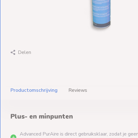
Ventilators
Spoed- en
Weekendleveringen
Delen
Klantenservice
Contact
Productomschrijving
Reviews
Plus- en minpunten
Advanced PurAire is direct gebruiksklaar, zodat je geen 