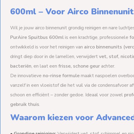
600ml – Voor Airco Binnenunit
Wil je jouw airco binnenunit grondig reinigen en nare lucht
PurAire Spuitbus 600ml
is een krachtige, professionele
f
ontwikkeld is voor het reinigen van
airco binnenunits (ve
dringt diep door in de lamellen, verwijdert
vet, stof, nico
bacteriën
, en laat een
frisse, schone geur
achter.
De innovatieve
no-rinse formule
maakt naspoelen overbodi
vanzelf in een vloeistof die het vuil via de condensafvoer afv
schoon en efficiënt – zonder gedoe. Ideaal voor zowel
prof
gebruik thuis
.
Waarom kiezen voor Advanced
•
Grondige reiniging:
Verwijdert vet, stof, schimmel en ni