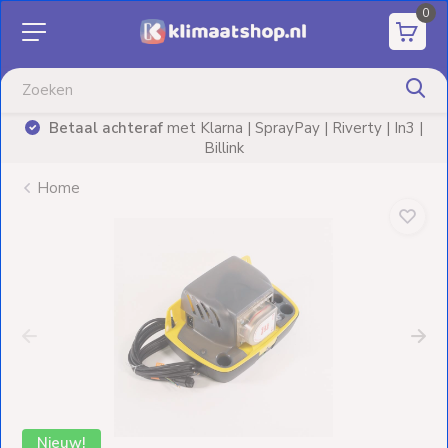
0
Aanbiedingen
Airco's
Betaal achteraf
met Klarna | SprayPay | Riverty | In3 |
)
Billink
Elektrische
verwarming
Home
Warmtepompen
Elektrische
Boilers
Installatiematerialen
Terrasverwarming
Nieuw!