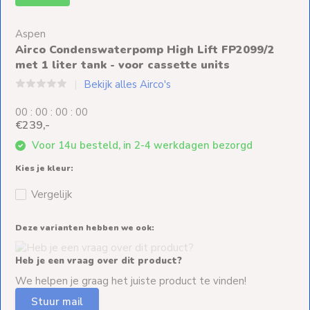
Ventilators
Aspen
Spoed- en
Airco Condenswaterpomp High Lift FP2099/2
Weekendleveringen
met 1 liter tank - voor cassette units
Bekijk alles Airco's
0
0
:
0
0
:
0
0
:
0
0
€239,-
Klantenservice
Voor 14u besteld, in 2-4 werkdagen bezorgd
Contact
Kies je kleur:
Vergelijk
Deze varianten hebben we ook:
Heb je een vraag over dit product?
We helpen je graag het juiste product te vinden!
Stuur mail