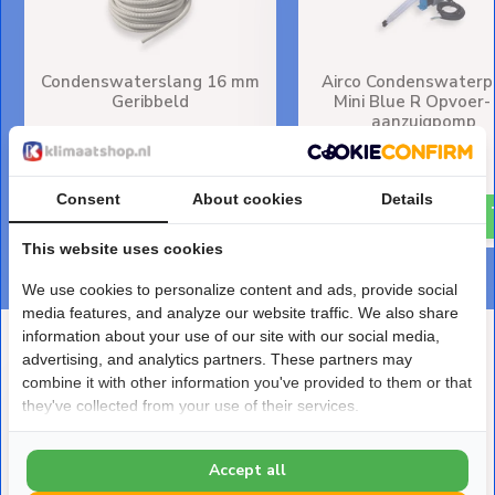
Condenswaterslang 16 mm
Airco Condenswater
Geribbeld
Mini Blue R Opvoer-
aanzuigpomp
Deliverytime
Deliverytime
€ 15,30
€ 199,-
Consent
About cookies
Details
This website uses cookies
We use cookies to personalize content and ads, provide social
media features, and analyze our website traffic. We also share
information about your use of our site with our social media,
Deze heb je eerder bekeken
advertising, and analytics partners. These partners may
combine it with other information you've provided to them or that
they've collected from your use of their services.
Accept all