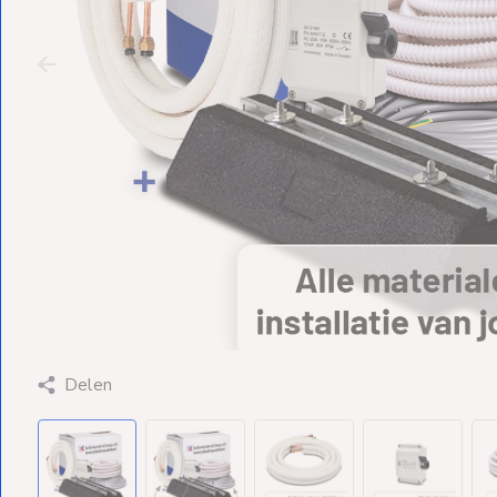
Ventilators
Spoed- en
Weekendleveringen
Klantenservice
Contact
Delen