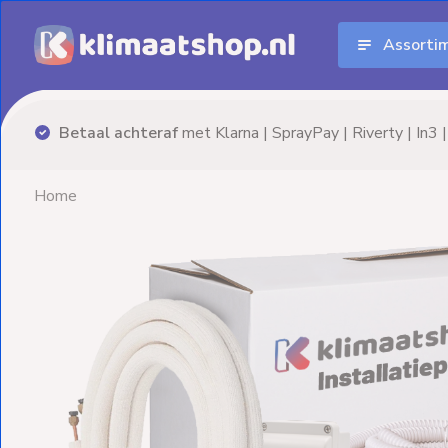
Assorti
Aanbiedingen
Airco's
Advies nodig? Neem
vrijblijvend
contact op!
Elektrische
verwarming
Home
Warmtepompen
Elektrische
Boilers
Installatiematerialen
Terrasverwarming