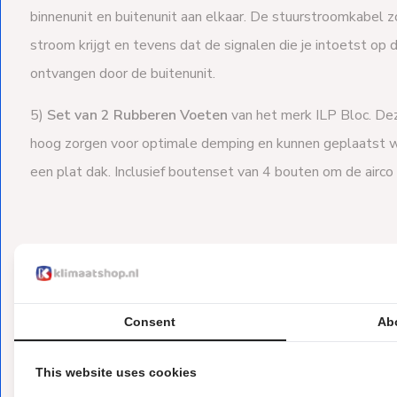
binnenunit en buitenunit aan elkaar. De stuurstroomkabel z
stroom krijgt en tevens dat de signalen die je intoetst op
ontvangen door de buitenunit.
5)
Set van 2 Rubberen Voeten
van het merk ILP Bloc. De
hoog zorgen voor optimale demping en kunnen geplaatst w
een plat dak. Inclusief boutenset van 4 bouten om de airco
Heb ik met het Airco Installatiepakket 
heb?
Consent
Ab
Nee, in het installatiepakket zitten alleen de standaard mat
This website uses cookies
Hiernaast moet de buitenunit nog van stroom worden voor