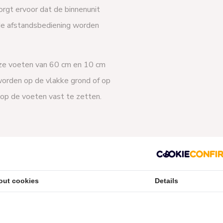
orgt ervoor dat de binnenunit
 de afstandsbediening worden
ze voeten van 60 cm en 10 cm
orden op de vlakke grond of op
 op de voeten vast te zetten.
alles wat ik nodig
out cookies
Details
erialen die je altijd nodig hebt.
zien (De stuurstroomkabel die