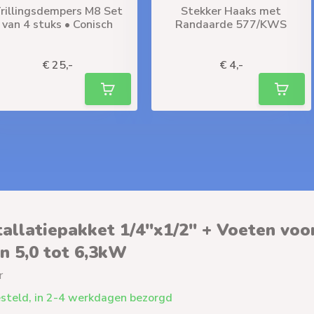
rillingsdempers M8 Set
Stekker Haaks met
van 4 stuks • Conisch
Randaarde 577/KWS
liverytime
Deliverytime
€ 25,-
€ 4,-
tallatiepakket 1/4"x1/2" + Voeten voo
an 5,0 tot 6,3kW
r
steld, in 2-4 werkdagen bezorgd