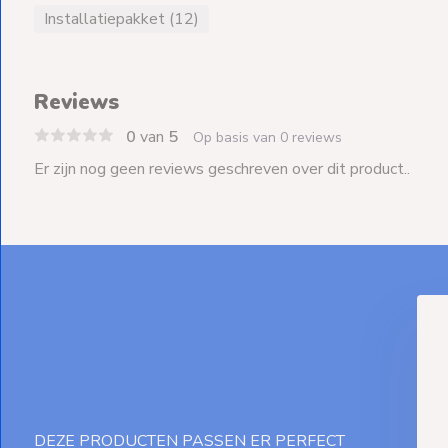
Installatiepakket (12)
Reviews
0
van
5
Op basis van 0 reviews
Er zijn nog geen reviews geschreven over dit product..
Aansluitsnoer 3 x 1,0 mm²
5 meter Wit + Haakse
stekker
Deliverytime
€ 15,-
DEZE PRODUCTEN PASSEN ER PERFECT