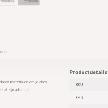
oduct
Productdetails
daard materialen om je airco
SKU
akket zijn allemaal
EAN