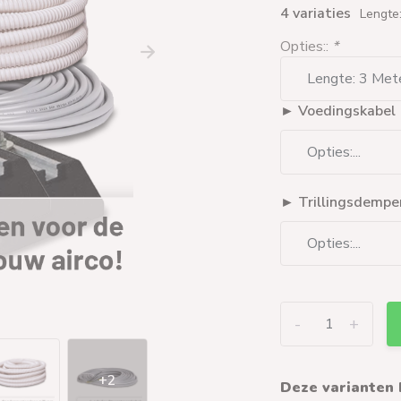
4 variaties
Lengte
Opties::
*
► Voedingskabel (
► Trillingsdempe
-
+
+2
Deze varianten 