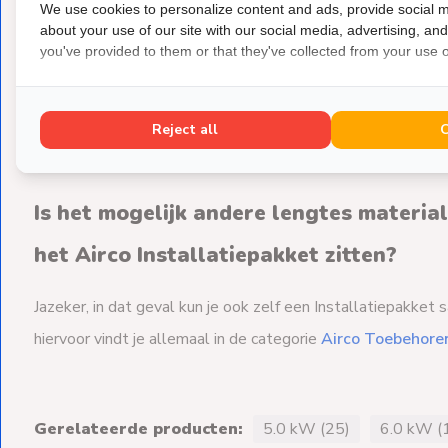
We use cookies to personalize content and ads, provide social m
in het Airco Installatiepakket zit sluit je aan tussen de bin
about your use of our site with our social media, advertising, an
een stroompunt). De buitenunit van stroom voorzien kan 
you've provided to them or that they've collected from your use of
mm
. Dit is een sterke kabel die zeer geschikt is om de bui
Ook deze kun je hierboven toevoegen.
Reject all
Is het mogelijk andere lengtes materiale
het Airco Installatiepakket zitten?
Jazeker, in dat geval kun je ook zelf een Installatiepakke
hiervoor vindt je allemaal in de categorie
Airco Toebehore
Gerelateerde producten:
5.0 kW (25)
6.0 kW (