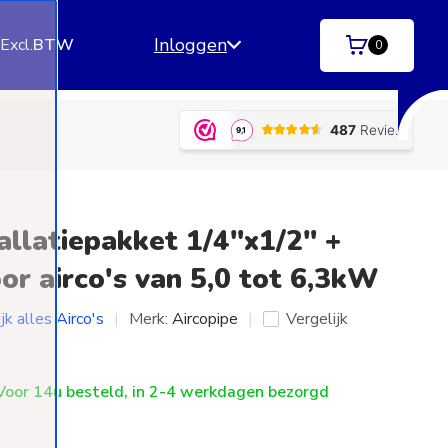
Inloggen
.
Excl.
BTW
0
ngen)
Betaal achteraf
met Klarna | SprayPay | R
tallatiepakket 1/4"x1/2" +
or airco's van 5,0 tot 6,3kW
jk alles Airco's
Merk:
Aircopipe
Vergelijk
oor 14u besteld, in 2-4 werkdagen bezorgd