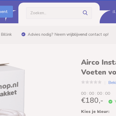
ment
Incl
Gratis bezorging
vanaf €60,- (m.u.v. palletzendi
Airco Ins
Voeten vo
Beki
0
0
:
0
0
:
0
0
:
0
0
€180,-
V
Kies je kleur: