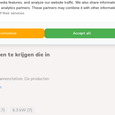
edia features, and analyze our website traffic. We also share informati
nenunit en buitenunit en niet op
d analytics partners. These partners may combine it with other informat
met de
voedingskabel 3x2,5
 their services.
tenunit van 230V te voorzien.
Customize
Accept all
n te krijgen die in
t samenstellen. De producten
n
.
17)
6.3 kW (7)