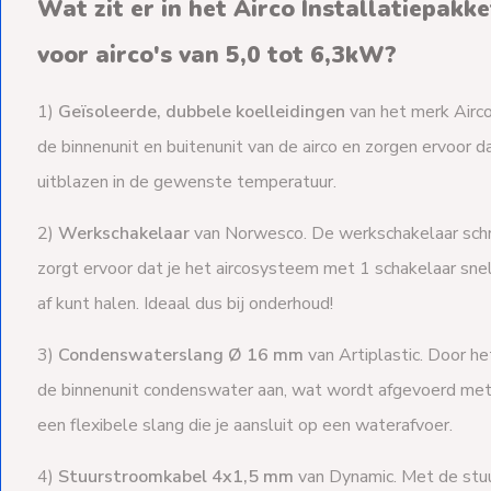
Wat zit er in het Airco Installatiepakk
voor airco's van 5,0 tot 6,3kW?
1)
Geïsoleerde, dubbele koelleidingen
van het merk Airco
de binnenunit en buitenunit van de airco en zorgen ervoor d
uitblazen in de gewenste temperatuur.
2)
Werkschakelaar
van Norwesco. De werkschakelaar schro
zorgt ervoor dat je het aircosysteem met 1 schakelaar sne
af kunt halen. Ideaal dus bij onderhoud!
3)
Condenswaterslang Ø 16 mm
van Artiplastic. Door he
de binnenunit condenswater aan, wat wordt afgevoerd met
een flexibele slang die je aansluit op een waterafvoer.
4)
Stuurstroomkabel 4x1,5 mm
van Dynamic. Met de stuu