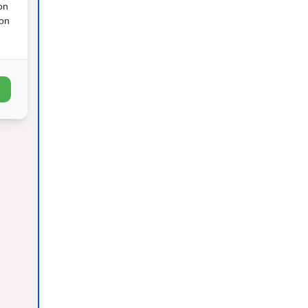
on
ion