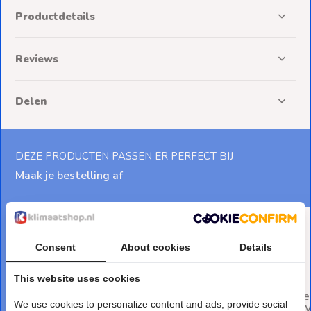
Productdetails
Reviews
Delen
DEZE PRODUCTEN PASSEN ER PERFECT BIJ
Maak je bestelling af
Consent
About cookies
Details
This website uses cookies
Trillingsdempers M8 Set van
Stekker Haaks me
We use cookies to personalize content and ads, provide social
4 stuks • Conisch
Randaarde 577/K