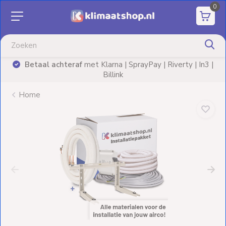
0
Aanbiedingen
Airco's
Betaal achteraf
met Klarna | SprayPay | Riverty | In3 |
)
Billink
Elektrische
verwarming
Home
Warmtepompen
Elektrische
Boilers
Installatiematerialen
Terrasverwarming