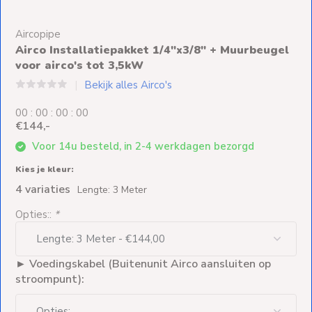
Ventilators
Aircopipe
Spoed- en
Airco Installatiepakket 1/4"x3/8" + Muurbeugel
Weekendleveringen
voor airco's tot 3,5kW
Bekijk alles Airco's
0
0
:
0
0
:
0
0
:
0
0
€144,-
Klantenservice
Voor 14u besteld, in 2-4 werkdagen bezorgd
Contact
Kies je kleur:
4 variaties
Lengte: 3 Meter
Opties::
*
► Voedingskabel (Buitenunit Airco aansluiten op
stroompunt):