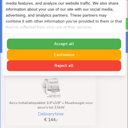
media features, and analyze our website traffic. We also share
Deliverytime
Deliverytime
information about your use of our site with our social media,
€ 25,-
€ 4,-
advertising, and analytics partners. These partners may
combine it with other information you've provided to them or that
they've collected from your use of their services.
Accept all
Customize
Deze heb je eerder bekeken
Reject all
Airco Installatiepakket 1/4"x3/8" + Muurbeugel voor
airco's tot 3,5kW
Deliverytime
€ 144,-