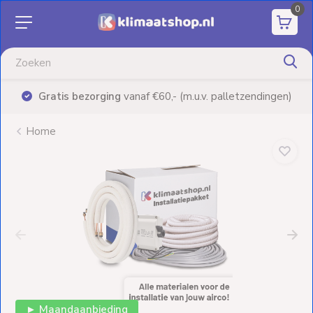
0
Aanbiedingen
Airco's
Gratis bezorging
vanaf €60,- (m.u.v. palletzendingen)
Elektrische
verwarming
Home
Warmtepompen
Elektrische
Boilers
Installatiematerialen
Terrasverwarming
► Maandaanbieding