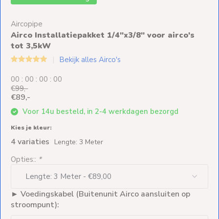
Ventilators
Aircopipe
Spoed- en
Airco Installatiepakket 1/4"x3/8" voor airco's
Weekendleveringen
tot 3,5kW
Bekijk alles Airco's
0
0
:
0
0
:
0
0
:
0
0
€99,-
Klantenservice
€89,-
Voor 14u besteld, in 2-4 werkdagen bezorgd
Contact
Kies je kleur:
4 variaties
Lengte: 3 Meter
Opties::
*
► Voedingskabel (Buitenunit Airco aansluiten op
stroompunt):