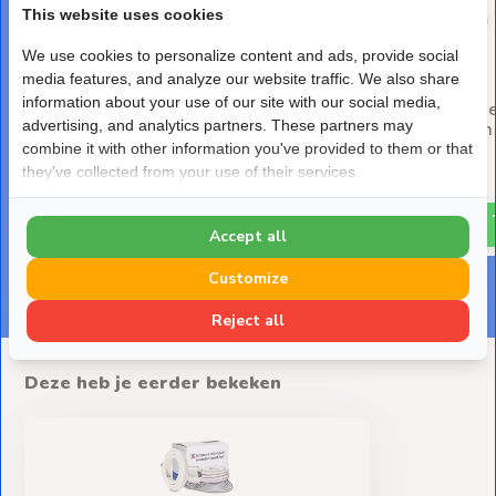
This website uses cookies
We use cookies to personalize content and ads, provide social
media features, and analyze our website traffic. We also share
information about your use of our site with our social media,
Airco Buitenunit
Trillingsdempers M8 S
advertising, and analytics partners. These partners may
Wandbeugel Easy Fit S-
4 stuks • Conisch
381P
combine it with other information you've provided to them or that
Deliverytime
they've collected from your use of their services.
Deliverytime
€ 25,-
€ 45,-
Accept all
Customize
Reject all
Deze heb je eerder bekeken