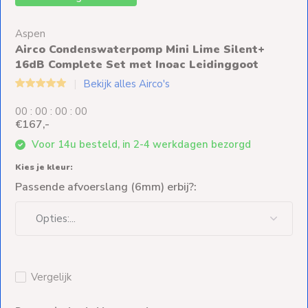
Ventilators
Aspen
Spoed- en
Airco Condenswaterpomp Mini Lime Silent+
Weekendleveringen
16dB Complete Set met Inoac Leidinggoot
Bekijk alles Airco's
0
0
:
0
0
:
0
0
:
0
0
€167,-
Klantenservice
Voor 14u besteld, in 2-4 werkdagen bezorgd
Contact
Kies je kleur:
Passende afvoerslang (6mm) erbij?:
Vergelijk