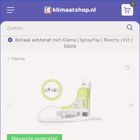
0
Aanbiedingen
Airco's
Betaal achteraf
met Klarna | SprayPay | Riverty | In3 |
)
Billink
Elektrische
verwarming
Home
Warmtepompen
Elektrische
Boilers
Installatiematerialen
Terrasverwarming
Nieuwste generatie!