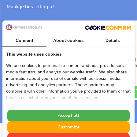
Maak je bestelling af
Consent
About cookies
Details
This website uses cookies
Condenswaterslang 16 mm
Leidinggoot PVC Wit 
Geribbeld
CD-75W 75x64 mm 2 
We use cookies to personalize content and ads, provide social
media features, and analyze our website traffic. We also share
Deliverytime
Deliverytime
information about your use of our site with our social media,
€ 15,30
€ 24,-
advertising, and analytics partners. These partners may
combine it with other information you've provided to them or that
they've collected from your use of their services.
Accept all
Customize
Deze heb je eerder bekeken