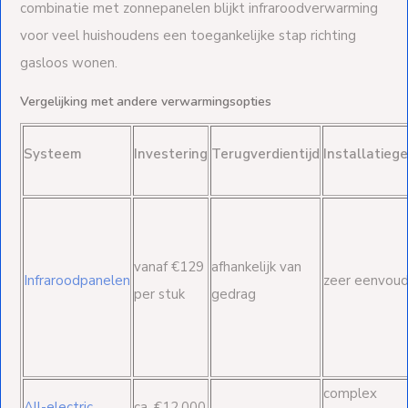
combinatie met zonnepanelen blijkt infraroodverwarming
voor veel huishoudens een toegankelijke stap richting
gasloos wonen.
Vergelijking met andere verwarmingsopties
Systeem
Investering
Terugverdientijd
Installatieg
vanaf €129
afhankelijk van
Infraroodpanelen
zeer eenvoud
per stuk
gedrag
complex
All-electric
ca. €12.000