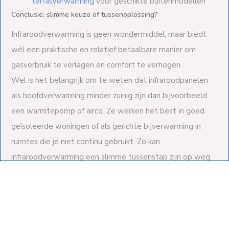
terrasverwarming
voor geschikte buitenmodellen
Conclusie: slimme keuze of tussenoplossing?
Infraroodverwarming is geen wondermiddel, maar biedt
wél een praktische en relatief betaalbare manier om
gasverbruik te verlagen en comfort te verhogen.
Wel is het belangrijk om te weten dat infraroodpanelen
als hoofdverwarming minder zuinig zijn dan bijvoorbeeld
een warmtepomp of airco. Ze werken het best in goed
geïsoleerde woningen of als gerichte bijverwarming in
ruimtes die je niet continu gebruikt. Zo kan
infraroodverwarming een slimme tussenstap zijn op weg
naar een volledig gasloze woning, zonder grote
verbouwing of investering.
Wil je meer weten of zelf aan de slag met infraroodverwarming?
Neem contact met ons op
voor persoonlijk en