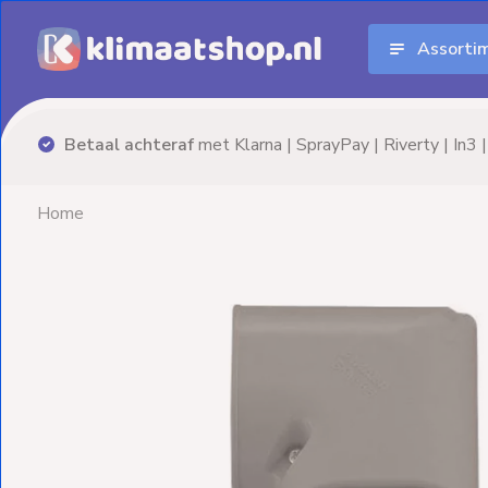
Assorti
Aanbiedingen
Airco's
Advies nodig? Neem
vrijblijvend
contact op!
Elektrische
verwarming
Home
Warmtepompen
Elektrische
Boilers
Installatiematerialen
Terrasverwarming