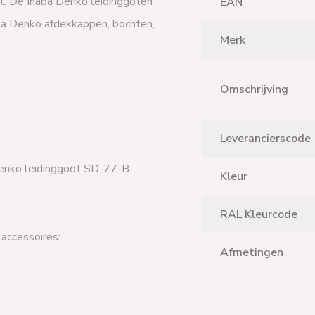
art. De Inaba Denko leidinggoten
EAN
aba Denko afdekkappen, bochten,
Merk
Omschrijving
Leverancierscode
Denko leidinggoot SD-77-B
Kleur
RAL Kleurcode
accessoires:
Afmetingen