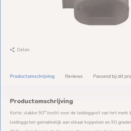
Ventilators
Spoed- en
Weekendleveringen
Delen
Klantenservice
Contact
Productomschrijving
Reviews
Passend bij dit pr
Productomschrijving
Korte, vlakke 90° bocht voor de leidinggoot van het merk 
leidinggoten gemakkelijk aan elkaar koppelen en 90 grad