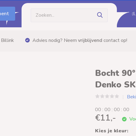
ment
Incl
Gratis bezorging
vanaf €60,- (m.u.v. palletzendi
Bocht 90°
Denko S
Beki
0
0
:
0
0
:
0
0
:
0
0
€11,-
Voo
Kies je kleur: