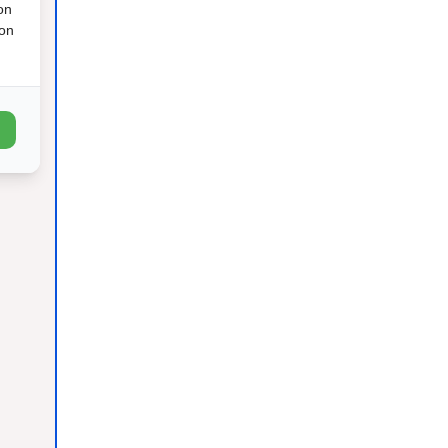
on
ion