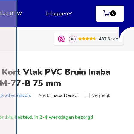
Inloggen
.
Excl.
BTW
0
ngen)
Betaal achteraf
met Klarna | SprayPay | R
 Kort Vlak PVC Bruin Inaba
KM-77-B 75 mm
jk alles Airco's
Merk:
Inaba Denko
Vergelijk
r 14u besteld, in 2-4 werkdagen bezorgd