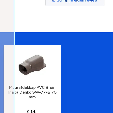
Schrijf je eigen review
Muurafdekkap PVC Bruin
Inaba Denko SW-77-B 75
mm
Deliverytime
€ 14,-