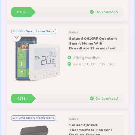
€197,-
Op voorraad
2.4 GHz Smart Home Serie
Salus
Salus SQ610RF Quantum
Smart Home Wifi
Draadloze Thermostaat
Volledig draadloos
Salus UG800 Hub benodigd
€181,-
Op voorraad
2.4 GHz Smart Home Serie
Salus
Salus SQ610RF
Thermostaat Houder /
Docking Station