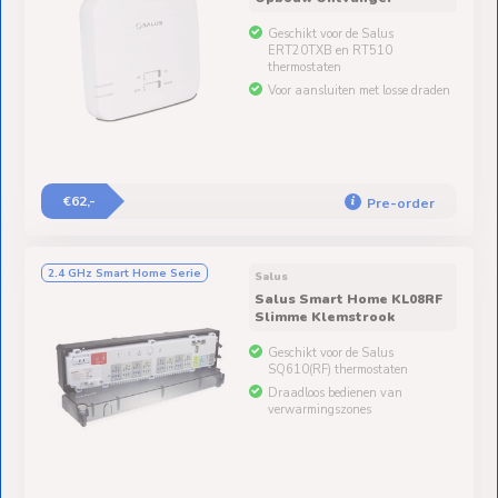
Geschikt voor de Salus
ERT20TXB en RT510
thermostaten
Voor aansluiten met losse draden
€62,-
Pre-order
2.4 GHz Smart Home Serie
Salus
Salus Smart Home KL08RF
Slimme Klemstrook
Geschikt voor de Salus
SQ610(RF) thermostaten
Draadloos bedienen van
verwarmingszones