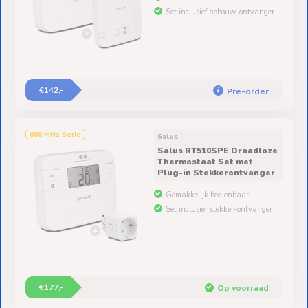
Set inclusief opbouw-ontvanger
€142,-
Pre-order
868 MHz Serie
Salus
Salus RT510SPE Draadloze
Thermostaat Set met
Plug-in Stekkerontvanger
Gemakkelijk bedienbaar
Set inclusief stekker-ontvanger
€177,-
Op voorraad