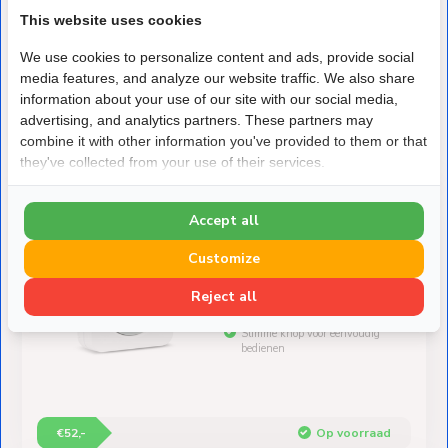
SQ610(RF) en IT800
This website uses cookies
thermostaten
Voor het versterken en doorgeven
We use cookies to personalize content and ads, provide social
van signalen
media features, and analyze our website traffic. We also share
information about your use of our site with our social media,
advertising, and analytics partners. These partners may
combine it with other information you've provided to them or that
€69,-
Op voorraad
they've collected from your use of their services.
2.4 GHz Smart Home Serie
Salus
Accept all
Salus Smart Home SB600
Draadloze Slimme Knop
Customize
Geschikt voor de Salus
Reject all
SQ610(RF) en IT800
thermostaten
Slimme knop voor eenvoudig
bedienen
€52,-
Op voorraad