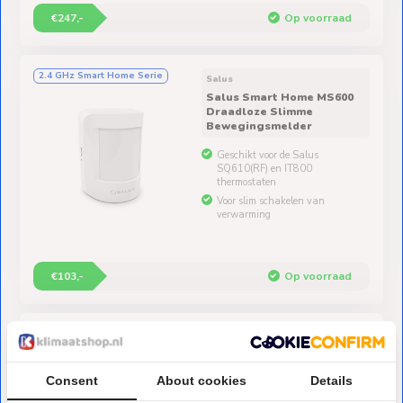
€247,-
Op voorraad
2.4 GHz Smart Home Serie
Salus
Salus Smart Home MS600
Draadloze Slimme
Bewegingsmelder
Geschikt voor de Salus
SQ610(RF) en IT800
thermostaten
Voor slim schakelen van
verwarming
€103,-
Op voorraad
2.4 GHz Smart Home Serie
Salus
Salus Smart Home RE600
Slimme Signaalversterker
Consent
About cookies
Details
Geschikt voor de Salus