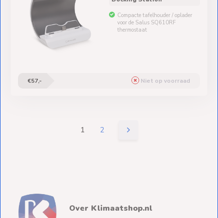
Compacte tafelhouder / oplader
voor de Salus SQ610RF
thermostaat
€57,-
Niet op voorraad
1
2
Over Klimaatshop.nl