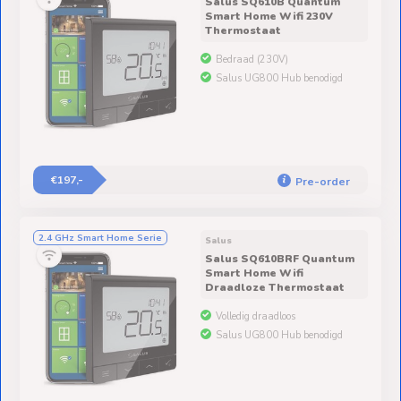
Salus SQ610B Quantum
Smart Home Wifi 230V
Thermostaat
Bedraad (230V)
Salus UG800 Hub benodigd
€197,-
Pre-order
2.4 GHz Smart Home Serie
Salus
Salus SQ610BRF Quantum
Smart Home Wifi
Draadloze Thermostaat
Volledig draadloos
Salus UG800 Hub benodigd