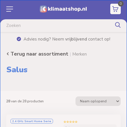
0
Aanbiedingen
Airco's
|
Advies nodig? Neem
vrijblijvend
contact op!
Elektrische
verwarming
Terug naar assortiment
|
Merken
Warmtepompen
Salus
Elektrische
Boilers
Installatiematerialen
28
van de
28
producten
Terrasverwarming
2.4 GHz Smart Home Serie