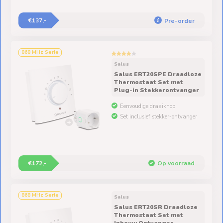
€137,-
Pre-order
868 MHz Serie
Salus
Salus ERT20SPE Draadloze
Thermostaat Set met
Plug-in Stekkerontvanger
Eenvoudige draaiknop
Set inclusief stekker-ontvanger
€172,-
Op voorraad
868 MHz Serie
Salus
Salus ERT20SR Draadloze
Thermostaat Set met
Inbouw Ontvanger