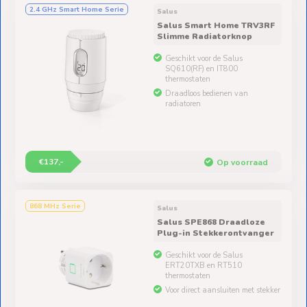
2.4 GHz Smart Home Serie
Salus
Salus Smart Home TRV3RF
Slimme Radiatorknop
Geschikt voor de Salus
SQ610(RF) en IT800
thermostaten
Draadloos bedienen van
radiatoren
€137,-
Op voorraad
868 MHz Serie
Salus
Salus SPE868 Draadloze
Plug-in Stekkerontvanger
Geschikt voor de Salus
ERT20TXB en RT510
thermostaten
Voor direct aansluiten met stekker