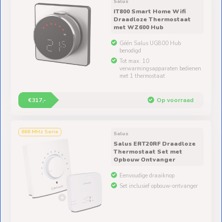
Ventilators
Salus
IT800 Smart Home Wifi
Draadloze Thermostaat
Spoed- en
met WZ600 Hub
Weekendleveringen
Géén Salus UG800 Hub
benodigd
Tot max. 10
verwarmingsapparaten bedienen
met 1 thermostaat
Klantenservice
€317,-
Op voorraad
Contact
868 MHz Serie
Salus
Salus ERT20RF Draadloze
Thermostaat Set met
Opbouw Ontvanger
Eenvoudige draaiknop
Set inclusief opbouw-ontvanger