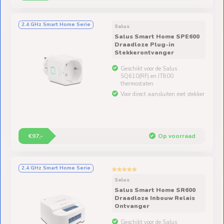
2.4 GHz Smart Home Serie
Salus
Salus Smart Home SPE600
Draadloze Plug-in
Stekkerontvanger
Geschikt voor de Salus
SQ610(RF) en IT800
thermostaten
Voor direct aansluiten met stekker
€97,-
Op voorraad
2.4 GHz Smart Home Serie
Salus
Salus Smart Home SR600
Draadloze Inbouw Relais
Ontvanger
Geschikt voor de Salus