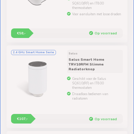
SQ610(RF) en IT800
thermostaten
Voor aansluiten met losse draden
€58,-
Op voorraad
2.4 GHz Smart Home Serie
Salus
Salus Smart Home
TRV10RFM Slimme
Radiatorknop
Geschikt voor de Salus
SQ610(RF) en IT800
thermostaten
Draadloos bedienen van
radiatoren
€107,-
Op voorraad