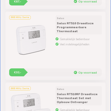
€87,-
Op voorraad
868 MHz Serie
Salus
Salus RT510 Draadloze
Programmeerbare
Thermostaat
Gemakkelijk bedienbaar
Veel instelmogelijkheden
€93,-
Op voorraad
868 MHz Serie
Salus
Salus RT510RF Draadloze
Thermostaat Set met
Opbouw Ontvanger
Gemakkelijk bedienbaar