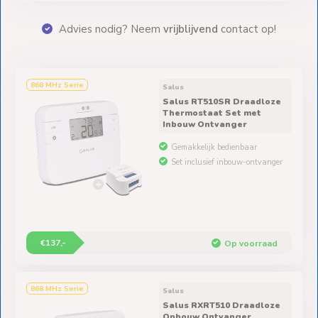
erty
Advies nodig? Neem
vrijblijvend
contact op!
868 MHz Serie
Salus
Salus RT510SR Draadloze
Thermostaat Set met
Inbouw Ontvanger
Gemakkelijk bedienbaar
Set inclusief inbouw-ontvanger
€137,-
Op voorraad
868 MHz Serie
Salus
Salus RXRT510 Draadloze
Opbouw Ontvanger