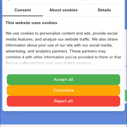
DEZE PRODUCTEN PASSEN ER PERFECT BIJ
Consent
About cookies
Details
Maak je bestelling af
This website uses cookies
We use cookies to personalize content and ads, provide social
media features, and analyze our website traffic. We also share
information about your use of our site with our social media,
advertising, and analytics partners. These partners may
combine it with other information you've provided to them or that
they've collected from your use of their services.
Leidinggoot Verzinkt staal
PVC Isolatietape 50
Waco CD-100V 100x60 mm
breed Zwart
2 meter
Accept all
Deliverytime
Deliverytime
€ 3,-
Customize
€ 42,-
Reject all