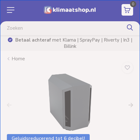
0
Aanbiedingen
Airco's
erty | In3 |
Advies nodig? Neem
vrijblijvend
contact o
Elektrische
verwarming
Home
Warmtepompen
Elektrische
Boilers
Installatiematerialen
Terrasverwarming
Geluidsreducerend tot 6 decibel!