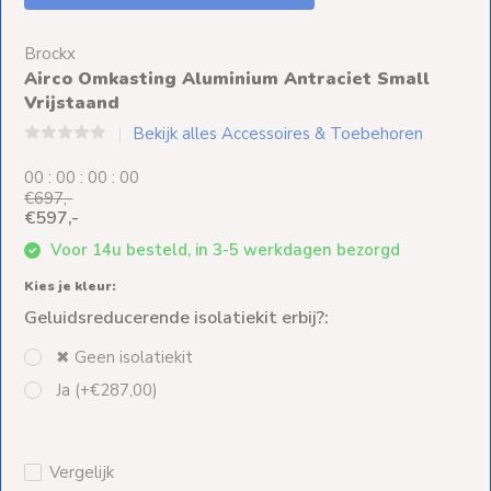
Ventilators
Brockx
Spoed- en
Airco Omkasting Aluminium Antraciet Small
Weekendleveringen
Vrijstaand
Bekijk alles Accessoires & Toebehoren
0
0
:
0
0
:
0
0
:
0
0
€697,-
Klantenservice
€597,-
Voor 14u besteld, in 3-5 werkdagen bezorgd
Contact
Kies je kleur:
Geluidsreducerende isolatiekit erbij?:
✖︎ Geen isolatiekit
Ja (+€287,00)
Vergelijk