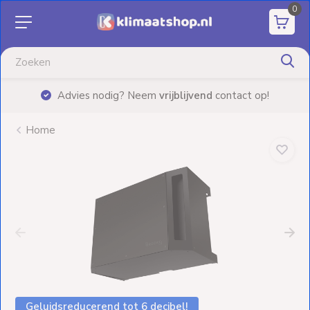
0
Aanbiedingen
Airco's
|
Advies nodig? Neem
vrijblijvend
contact op!
Elektrische
verwarming
Home
Warmtepompen
Elektrische
Boilers
Installatiematerialen
Terrasverwarming
Geluidsreducerend tot 6 decibel!