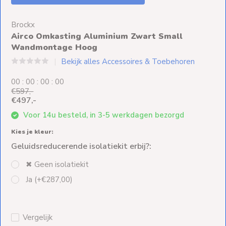
Ventilators
Brockx
Spoed- en
Airco Omkasting Aluminium Zwart Small
Weekendleveringen
Wandmontage Hoog
Bekijk alles Accessoires & Toebehoren
0
0
:
0
0
:
0
0
:
0
0
€597,-
Klantenservice
€497,-
Voor 14u besteld, in 3-5 werkdagen bezorgd
Contact
Kies je kleur:
Geluidsreducerende isolatiekit erbij?:
✖︎ Geen isolatiekit
Ja (+€287,00)
Vergelijk