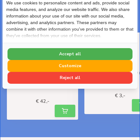
We use cookies to personalize content and ads, provide social
DEZE PRODUCTEN PASSEN ER PERFECT BIJ
media features, and analyze our website traffic. We also share
information about your use of our site with our social media,
Maak je bestelling af
advertising, and analytics partners. These partners may
combine it with other information you've provided to them or that
they've collected from your use of their services.
Accept all
Customize
Leidinggoot Verzinkt staal
PVC Isolatietape 50
Reject all
Waco CD-100V 100x60 mm
breed Zwart
2 meter
Deliverytime
Deliverytime
€ 3,-
€ 42,-