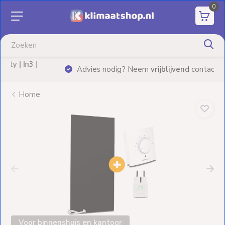
0
Aanbiedingen
Airco's
|
Advies nodig? Neem
vrijblijvend
contact op!
Elektrische
verwarming
Home
Warmtepompen
Elektrische
Boilers
Installatiematerialen
Terrasverwarming
Voor binnenshuis en kantoor