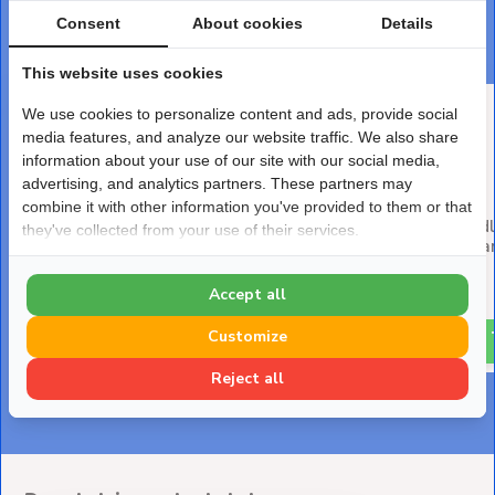
DEZE PRODUCTEN PASSEN ER PERFECT BIJ
Consent
About cookies
Details
Maak je bestelling af
This website uses cookies
We use cookies to personalize content and ads, provide social
media features, and analyze our website traffic. We also share
information about your use of our site with our social media,
advertising, and analytics partners. These partners may
combine it with other information you've provided to them or that
Salus SR868 Draadloze
Salus SPE868 Draad
they've collected from your use of their services.
Inbouw Relais Ontvanger
Plug-in Stekkerontva
Deliverytime
Deliverytime
Accept all
€ 57,-
€ 96,-
Customize
Reject all