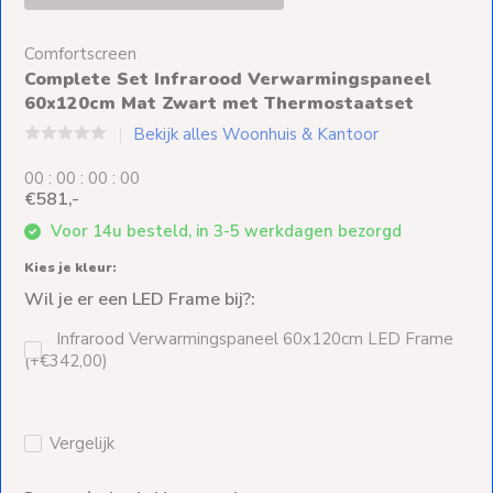
Ventilators
Comfortscreen
Spoed- en
Complete Set Infrarood Verwarmingspaneel
Weekendleveringen
60x120cm Mat Zwart met Thermostaatset
Bekijk alles Woonhuis & Kantoor
0
0
:
0
0
:
0
0
:
0
0
€581,-
Klantenservice
Voor 14u besteld, in 3-5 werkdagen bezorgd
Contact
Kies je kleur:
Wil je er een LED Frame bij?:
Infrarood Verwarmingspaneel 60x120cm LED Frame
(+€342,00)
Vergelijk