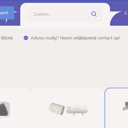
ment
Incl
Gratis bezorging
vanaf €60,- (m.u.v. palletzendi