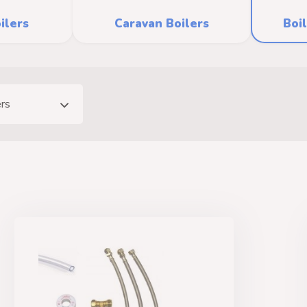
ilers
Caravan Boilers
Boi
ers