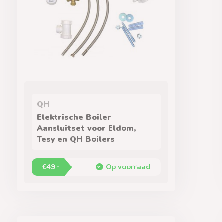
QH
Elektrische Boiler
Aansluitset voor Eldom,
Tesy en QH Boilers
€49,-
Op voorraad