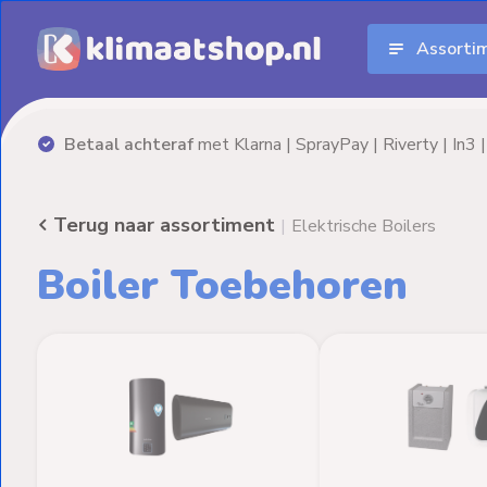
Assorti
Aanbiedingen
Airco's
Advies nodig? Neem
vrijblijvend
contact op!
Elektrische
verwarming
Terug naar assortiment
|
Elektrische Boilers
Warmtepompen
Boiler Toebehoren
Elektrische
Boilers
Installatiematerialen
Terrasverwarming