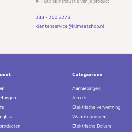
► Hulp bij installatie van je product
033 - 200 3273
klantenservice@klimaatshop.nl
count
Categorieën
en
Aanbiedingen
ellingen
Airco's
ts
Elektrische verwarming
nglijst
Warmtepompen
 producten
Elektrische Boilers