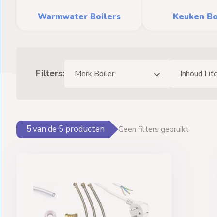
Ventilators
Warmwater Boilers
Keuken Bo
Spoed- en
Weekendleveringen
Filters:
Merk Boiler
Inhoud Lit
Klantenservice
Contact
5
van de
5
producten
Geen filters gebruikt