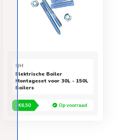
QH
Elektrische Boiler
Montageset voor 30L - 150L
Boilers
€6,50
Op voorraad