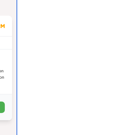
on
ion