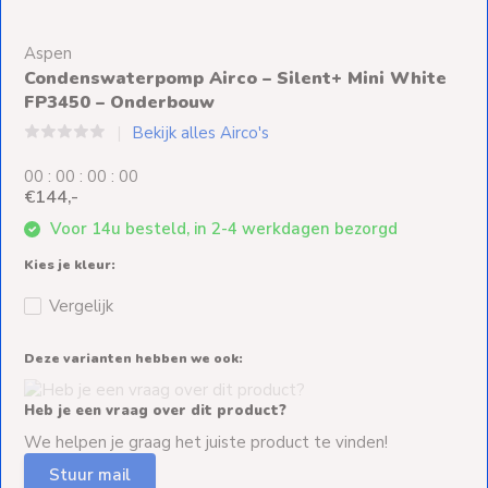
Ventilators
Aspen
Spoed- en
Condenswaterpomp Airco – Silent+ Mini White
Weekendleveringen
FP3450 – Onderbouw
Bekijk alles Airco's
0
0
:
0
0
:
0
0
:
0
0
€144,-
Klantenservice
Voor 14u besteld, in 2-4 werkdagen bezorgd
Contact
Kies je kleur:
Vergelijk
Deze varianten hebben we ook:
Heb je een vraag over dit product?
We helpen je graag het juiste product te vinden!
Stuur mail