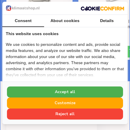
Consent
About cookies
Details
Condenswaterslang 16 mm
Leidinggoot PVC Wit 
Geribbeld
CD-75W 75x64 mm 2 
This website uses cookies
Deliverytime
Deliverytime
€ 15,30
€ 24,-
We use cookies to personalize content and ads, provide social
media features, and analyze our website traffic. We also share
information about your use of our site with our social media,
advertising, and analytics partners. These partners may
combine it with other information you've provided to them or that
they've collected from your use of their services.
Accept all
Deze heb je eerder bekeken
Customize
Reject all