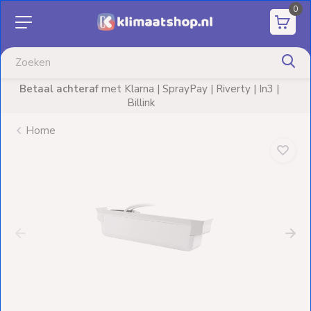
0
Aanbiedingen
Airco's
|
Advies nodig? Neem
vrijblijvend
contact op!
Elektrische
verwarming
Home
Warmtepompen
Elektrische
Boilers
Installatiematerialen
Terrasverwarming