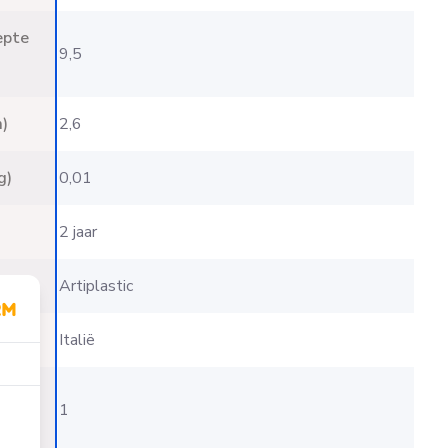
epte
9,5
)
2,6
g)
0,01
2 jaar
Artiplastic
t
Italië
d
1