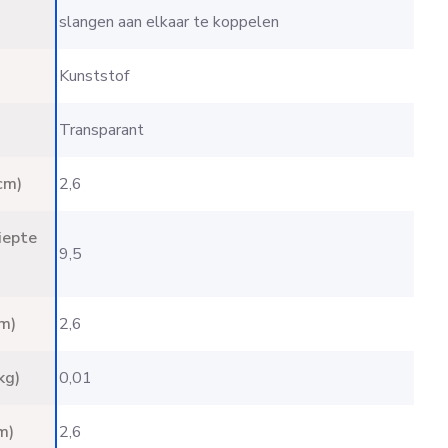
slangen aan elkaar te koppelen
Kunststof
Transparant
cm)
2,6
iepte
9,5
m)
2,6
kg)
0,01
m)
2,6