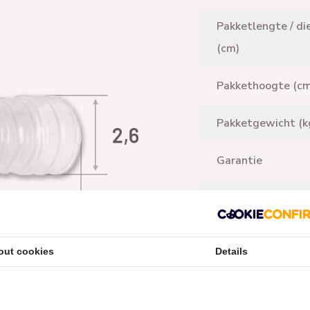
Pakketlengte / di
(cm)
Pakkethoogte (cm
Pakketgewicht (k
Garantie
Fabrikant
Land van herkoms
out cookies
Details
Verpakkingsinhou
(stuks)