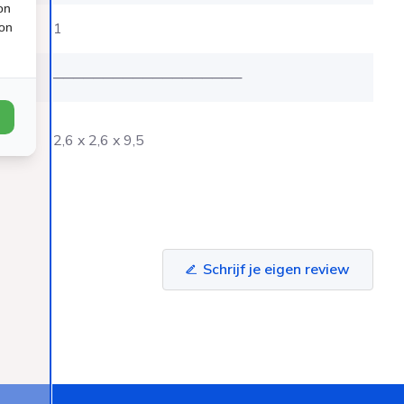
on
1
ion
evens
───────────────────
xD in
2,6 x 2,6 x 9,5
Schrijf je eigen review