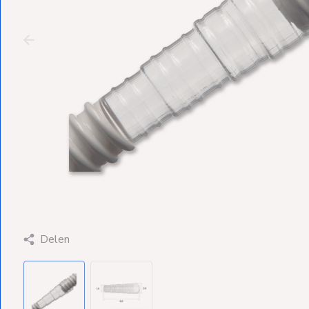
Ventilators
Spoed- en
Weekendleveringen
Klantenservice
Contact
Delen