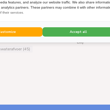
edia features, and analyze our website traffic. We also share informati
Aantal items
d analytics partners. These partners may combine it with other informat
 their services.
▼ Specifieke geg
Customize
Accept all
Afmetingen (HxB
cm)
waterafvoer (45)