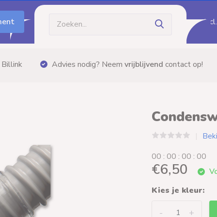
ment
Incl
Gratis bezorging
vanaf €60,- (m.u.v. palletzendi
Condensw
Beki
0
0
:
0
0
:
0
0
:
0
0
€6,50
Vo
Kies je kleur:
-
+