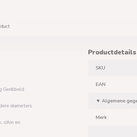
oduct
Productdetails
SKU
EAN
g Geribbeld
▼ Algemene geg
rdere diameters
Merk
, sifon en