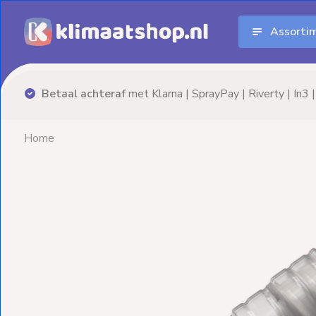
Assorti
Aanbiedingen
Airco's
Advies nodig? Neem
vrijblijvend
contact op!
Elektrische
verwarming
Home
Warmtepompen
Elektrische
Boilers
Installatiematerialen
Terrasverwarming