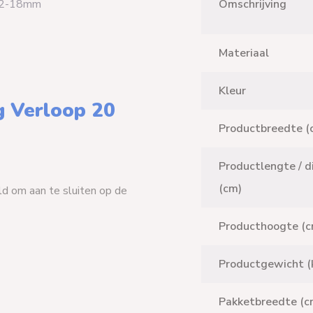
 12-18mm
Omschrijving
Materiaal
Kleur
g Verloop 20
Productbreedte (
Productlengte / d
(cm)
d om aan te sluiten op de
Producthoogte (c
Productgewicht (
Pakketbreedte (c