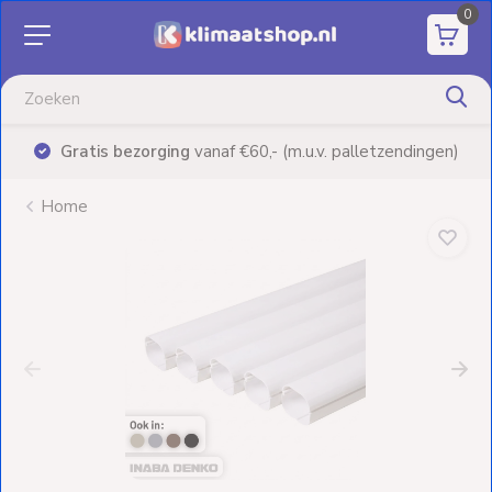
0
Aanbiedingen
Airco's
Gratis bezorging
vanaf €60,- (m.u.v. palletzendingen)
Elektrische
verwarming
Home
Warmtepompen
Elektrische
Boilers
Installatiematerialen
Terrasverwarming