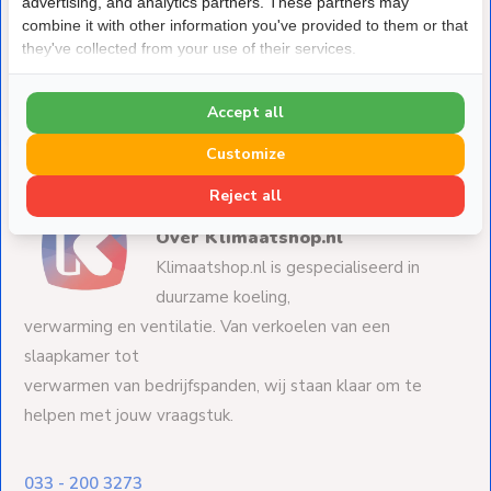
advertising, and analytics partners. These partners may
combine it with other information you've provided to them or that
Inaba Denko PVC Leidinggoot Wit 2m – Set van 5
(4+1 Gratis)
they've collected from your use of their services.
Deliverytime
€ 130,-
€ 104,-
Accept all
Customize
Reject all
Over Klimaatshop.nl
Klimaatshop.nl is gespecialiseerd in
duurzame koeling,
verwarming en ventilatie. Van verkoelen van een
slaapkamer tot
verwarmen van bedrijfspanden, wij staan klaar om te
helpen met jouw vraagstuk.
033 - 200 3273