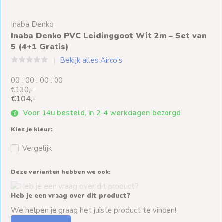
Ventilators
Inaba Denko
Spoed- en
Inaba Denko PVC Leidinggoot Wit 2m – Set van
Weekendleveringen
5 (4+1 Gratis)
Bekijk alles Airco's
0
0
:
0
0
:
0
0
:
0
0
€130,-
Klantenservice
€104,-
Voor 14u besteld, in 2-4 werkdagen bezorgd
Contact
Kies je kleur:
Vergelijk
Deze varianten hebben we ook:
Heb je een vraag over dit product?
We helpen je graag het juiste product te vinden!