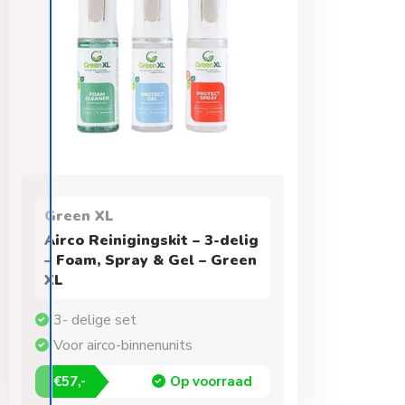
Green XL
Airco Reinigingskit – 3-delig
– Foam, Spray & Gel – Green
XL
3- delige set
Voor airco-binnenunits
€57,-
Op voorraad