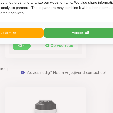
edia features, and analyze our website traffic. We also share informati
d analytics partners. These partners may combine it with other informat
Lion
 their services.
PVC Isolatietape 50 mm
breed Zwart
Customize
Accept all
Zeer goed klevend
€3,-
Op voorraad
Gratis bezorging
vanaf €60,- (m.u.v. palletzendi