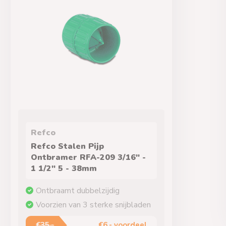
Refco
Refco Stalen Pijp
Ontbramer RFA-209 3/16" -
1 1/2" 5 - 38mm
Ontbraamt dubbelzijdig
Voorzien van 3 sterke snijbladen
€35,-
€6,- voordeel