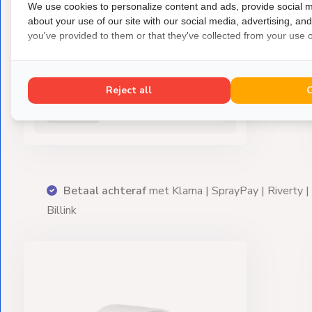
We use cookies to personalize content and ads, provide social m
Yellow Jacket
about your use of our site with our social media, advertising, an
Yellow Jacket Flare Set
you've provided to them or that they've collected from your use of
Deluxe 45 1/8" - 3/4"
Complete flare-set
Reject all
€267,-
Niet op voorraad
3 |
Advies nodig? Neem
vrijblijvend
contact op!