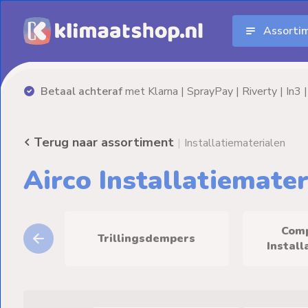
Assorti
Aanbiedingen
Airco's
Advies nodig? Neem
vrijblijvend
contact op!
Elektrische
verwarming
Terug naar assortiment
|
Installatiematerialen
Warmtepompen
Airco Installatiemater
Elektrische
Boilers
Comp
Trillingsdempers
Installatiematerialen
Install
Terrasverwarming