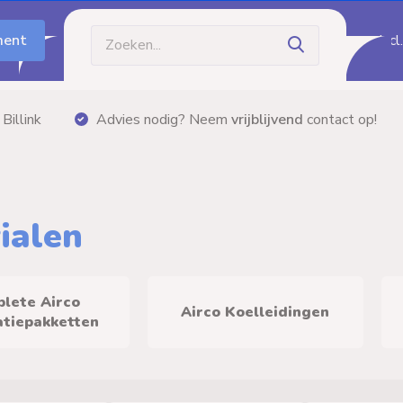
ment
Incl
Gratis bezorging
vanaf €60,- (m.u.v. palletzendi
ialen
lete Airco
Airco Koelleidingen
atiepakketten