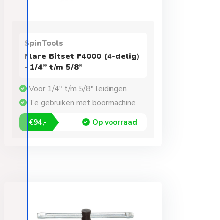
SpinTools
Flare Bitset F4000 (4-delig)
- 1/4” t/m 5/8”
Voor 1/4" t/m 5/8" leidingen
Te gebruiken met boormachine
€94,-
Op voorraad