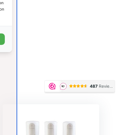
on
ion
Betaal achteraf
met Klarna | SprayPay | River
ngen)
Billink