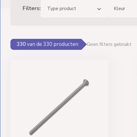
Ventilators
Filters:
Type product
Kleur
Spoed- en
Weekendleveringen
330
van de
330
producten
Geen filters gebruikt
Klantenservice
Contact