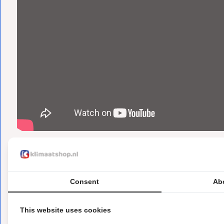
Gerelateerde producten:
Dakdoorvoeren (10)
Consent
Ab
Productdetails
This website uses cookies