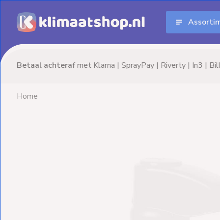
Assorti
Aanbiedingen
Airco's
Advies nodig? Neem
vrijblijvend
contact op!
Elektrische
verwarming
Home
Warmtepompen
Elektrische
Boilers
Installatiematerialen
Terrasverwarming