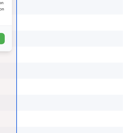
on
ion