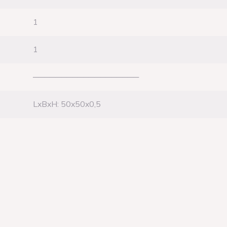
1
1
───────────────────
LxBxH: 50x50x0,5