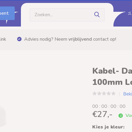
ment
Incl
Gratis bezorging
vanaf €60,- (m.u.v. palletzendi
Kabel- D
100mm Lo
Beki
0
0
:
0
0
:
0
0
:
0
0
€27,-
Voo
Kies je kleur: