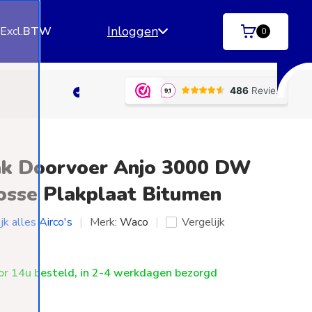
Inloggen
.
Excl.
BTW
0
ngen)
Betaal achteraf
met Klarna | SprayPay | R
ak Doorvoer Anjo 3000 DW
sse Plakplaat Bitumen
jk alles Airco's
Merk:
Waco
Vergelijk
r 14u besteld, in 2-4 werkdagen bezorgd