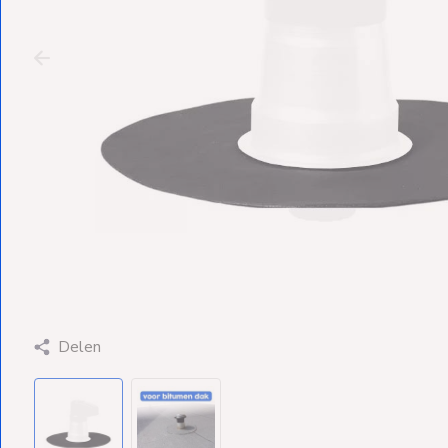
Ventilators
Spoed- en
Weekendleveringen
Klantenservice
Contact
Delen