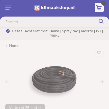
0
Aanbiedingen
Airco's
Betaal achteraf
met Klarna | SprayPay | Riverty | In3 |
)
Billink
Elektrische
verwarming
Home
Warmtepompen
Elektrische
Boilers
Installatiematerialen
Terrasverwarming
Volle rol 25 meter