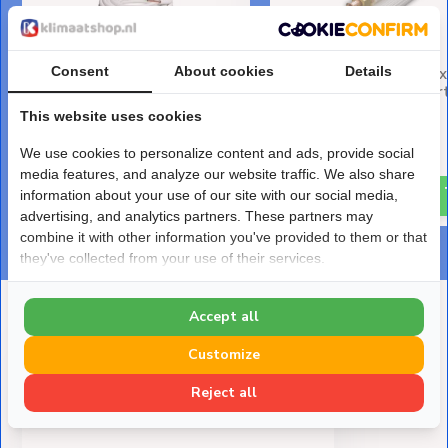
Consent
About cookies
Details
Koelleiding Geïsoleerd Enkel
Airco Leidingset 1/4" x
S225 1/4" Volle rol 25 meter
Geïsoleerd met Wart
(R32/R410A)
This website uses cookies
Deliverytime
Deliverytime
€ 97,-
We use cookies to personalize content and ads, provide social
€ 49,-
media features, and analyze our website traffic. We also share
information about your use of our site with our social media,
advertising, and analytics partners. These partners may
combine it with other information you've provided to them or that
they've collected from your use of their services.
Accept all
Deze heb je eerder bekeken
Customize
Reject all