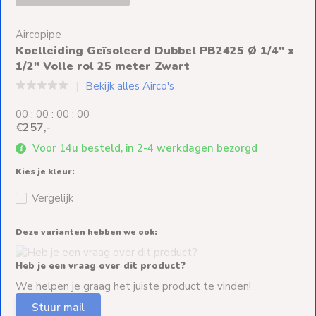
Ventilators
Aircopipe
Spoed- en
Koelleiding Geïsoleerd Dubbel PB2425 Ø 1/4" x
Weekendleveringen
1/2" Volle rol 25 meter Zwart
Bekijk alles Airco's
0
0
:
0
0
:
0
0
:
0
0
€257,-
Klantenservice
Voor 14u besteld, in 2-4 werkdagen bezorgd
Contact
Kies je kleur:
Vergelijk
Deze varianten hebben we ook:
Heb je een vraag over dit product?
We helpen je graag het juiste product te vinden!
Stuur mail