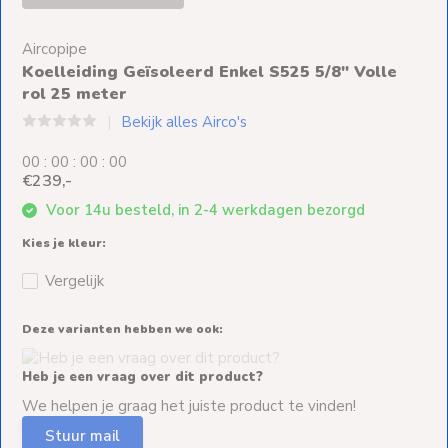
Ventilators
Aircopipe
Spoed- en
Koelleiding Geïsoleerd Enkel S525 5/8" Volle
Weekendleveringen
rol 25 meter
Bekijk alles Airco's
0
0
:
0
0
:
0
0
:
0
0
€239,-
Klantenservice
Voor 14u besteld, in 2-4 werkdagen bezorgd
Contact
Kies je kleur:
Vergelijk
Deze varianten hebben we ook:
Heb je een vraag over dit product?
We helpen je graag het juiste product te vinden!
Stuur mail