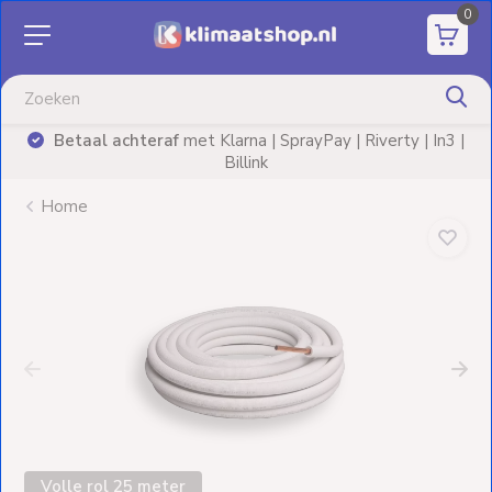
0
Aanbiedingen
Airco's
Betaal achteraf
met Klarna | SprayPay | Riverty | In3 |
)
Billink
Elektrische
verwarming
Home
Warmtepompen
Elektrische
Boilers
Installatiematerialen
Terrasverwarming
Volle rol 25 meter