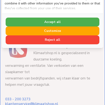
Koelleiding Geïsoleerd Enkel S525 5/8" Volle rol 25
combine it with other information you've provided to them or that
meter
they've collected from your use of their services.
Deliverytime
€ 239,-
Accept all
Customize
Reject all
Over Klimaatshop.nl
Klimaatshop.nl is gespecialiseerd in
duurzame koeling,
verwarming en ventilatie. Van verkoelen van een
slaapkamer tot
verwarmen van bedrijfspanden, wij staan klaar om te
helpen met jouw vraagstuk.
033 - 200 3273
klantenservice@klimaatshop.nl