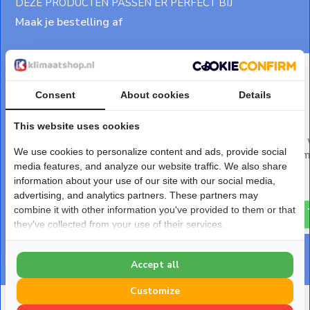
DEZE PRODUCTEN PASSEN ER PERFECT BIJ
Maak je bestelling af
Consent
About cookies
Details
This website uses cookies
Leidinggoot PVC Zwart
Verbindingssok PVC 
We use cookies to personalize content and ads, provide social
Inaba Denko SD-77-K 75x63
Inoac NS-75W 75 
mm 2 meter
media features, and analyze our website traffic. We also share
Deliverytime
information about your use of our site with our social media,
Deliverytime
€ 8,-
advertising, and analytics partners. These partners may
€ 26,-
combine it with other information you've provided to them or that
they've collected from your use of their services.
Accept all
Customize