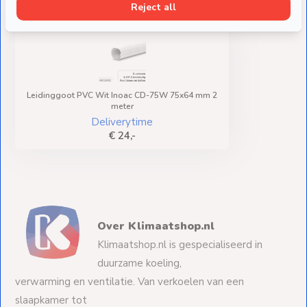
Deze heb je eerder bekeken
Reject all
Leidinggoot PVC Wit Inoac CD-75W 75x64 mm 2
meter
Deliverytime
€ 24,-
Over Klimaatshop.nl
Klimaatshop.nl is gespecialiseerd in
duurzame koeling,
verwarming en ventilatie. Van verkoelen van een
slaapkamer tot