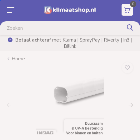
0
Aanbiedingen
Airco's
Betaal achteraf
met Klarna | SprayPay | Riverty | In3 |
)
Billink
Elektrische
verwarming
Home
Warmtepompen
Elektrische
Boilers
Installatiematerialen
Terrasverwarming