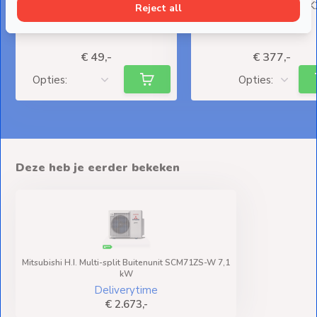
Geïsoleerd met Wartels
Losse Binnenunit - SR
Reject all
(R32/R410A)
W (Fluisterstil)
Deliverytime
Deliverytime
€ 49,-
€ 377,-
Deze heb je eerder bekeken
Mitsubishi H.I. Multi-split Buitenunit SCM71ZS-W 7,1
kW
Deliverytime
€ 2.673,-