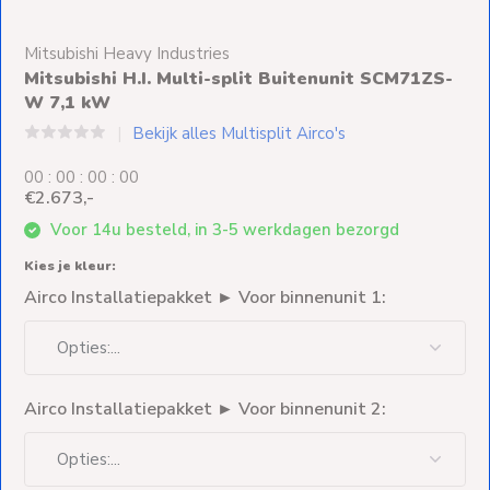
Ventilators
Mitsubishi Heavy Industries
Spoed- en
Mitsubishi H.I. Multi-split Buitenunit SCM71ZS-
Weekendleveringen
W 7,1 kW
Bekijk alles Multisplit Airco's
0
0
:
0
0
:
0
0
:
0
0
€2.673,-
Klantenservice
Voor 14u besteld, in 3-5 werkdagen bezorgd
Contact
Kies je kleur:
Airco Installatiepakket ► Voor binnenunit 1:
Airco Installatiepakket ► Voor binnenunit 2: