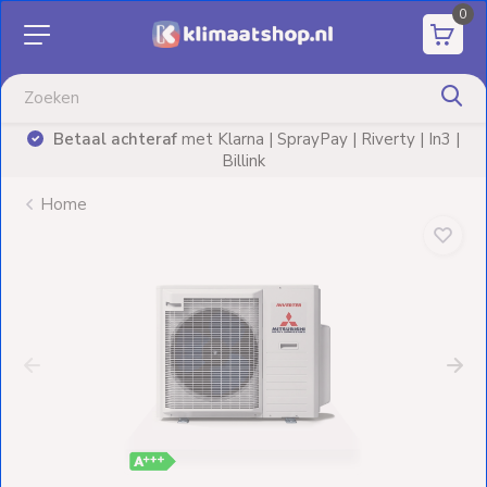
0
Aanbiedingen
Airco's
Betaal achteraf
met Klarna | SprayPay | Riverty | In3 |
)
Billink
Elektrische
verwarming
Home
Warmtepompen
Elektrische
Boilers
Installatiematerialen
Terrasverwarming