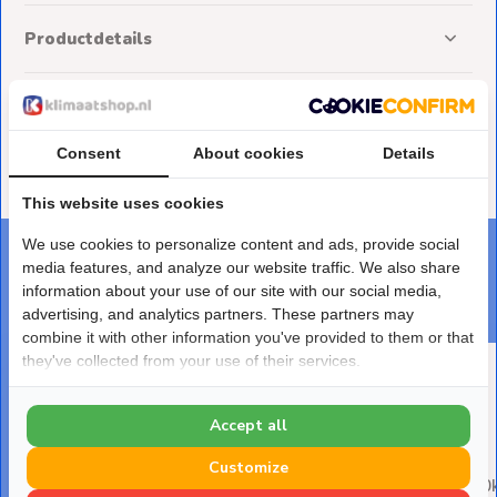
Productdetails
Reviews
Consent
About cookies
Details
Delen
This website uses cookies
We use cookies to personalize content and ads, provide social
DEZE PRODUCTEN PASSEN ER PERFECT BIJ
media features, and analyze our website traffic. We also share
Maak je bestelling af
information about your use of our site with our social media,
advertising, and analytics partners. These partners may
combine it with other information you've provided to them or that
they've collected from your use of their services.
Accept all
Customize
Airco Leidingset 1/4" x 3/8"
Airco Wandmodel 2,0