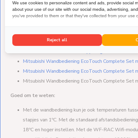
Modellen en sets:
We use cookies to personalize content and ads, provide social m
about your use of our site with our social media, advertising, an
you've provided to them or that they've collected from your use of
De Mitsubishi Heavy Industries EcoTouch Wandbediening is 
als set met 1 of meerdere Interface-koppelingen.
Reject all
Mitsubishi Wandbediening EcoTouch
Mitsubishi Losse Interface-koppeling
Mitsubishi Wandbediening EcoTouch Complete Set m
Mitsubishi Wandbediening EcoTouch Complete Set m
Mitsubishi Wandbediening EcoTouch Complete Set m
Goed om te weten:
Met de wandbediening kun je ook temperaturen tussen
stapjes van 1ºC. Met de standaard afstandsbediening
18ºC en hoger instellen. Met de WF-RAC Wifi-module