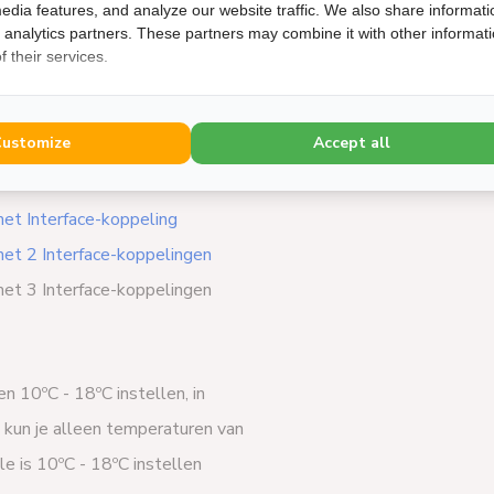
edia features, and analyze our website traffic. We also share informati
d analytics partners. These partners may combine it with other informat
 their services.
los verkrijgbaar en verkrijgbaar
Customize
Accept all
et Interface-koppeling
et 2 Interface-koppelingen
et 3 Interface-koppelingen
 10ºC - 18ºC instellen, in
 kun je alleen temperaturen van
 is 10ºC - 18ºC instellen