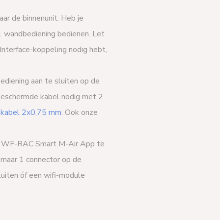
ar de binnenunit. Heb je
1 wandbediening bedienen. Let
Interface-koppeling nodig hebt,
ediening aan te sluiten op de
afgeschermde kabel nodig met 2
mkabel 2x0,75 mm
. Ook onze
e WF-RAC Smart M-Air App te
 maar 1 connector op de
luiten óf een wifi-module