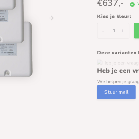
€637,-
V
Kies je kleur:
-
+
Deze varianten 
Heb je een v
We helpen je graag 
Stuur mail