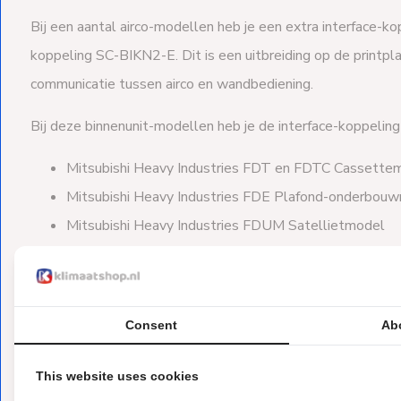
Bij een aantal airco-modellen heb je een extra interface-ko
koppeling SC-BIKN2-E. Dit is een uitbreiding op de printpl
communicatie tussen airco en wandbediening.
Bij deze binnenunit-modellen heb je de interface-koppelin
Mitsubishi Heavy Industries FDT en FDTC Cassette
Mitsubishi Heavy Industries FDE Plafond-onderbou
Mitsubishi Heavy Industries FDUM Satellietmodel
Bij deze binnenunit-modellen heb je de interface-koppelin
Mitsubishi Heavy Industries SRK Wandmodel
Consent
Ab
Mitsubishi Heavy Industries SRF Vloermodel
Mitsubishi Heavy Industries SRR Plafond-inbouwmod
This website uses cookies