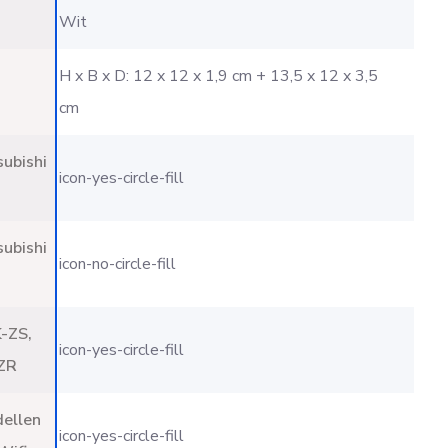
Wit
H x B x D: 12 x 12 x 1,9 cm + 13,5 x 12 x 3,5
cm
subishi
icon-yes-circle-fill
subishi
icon-no-circle-fill
K-ZS,
icon-yes-circle-fill
ZR
dellen
icon-yes-circle-fill