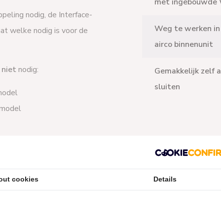
met ingebouwde 
ppeling nodig, de Interface-
Weg te werken in
aat welke nodig is voor de
airco binnenunit
g
niet
nodig:
Gemakkelijk zelf 
sluiten
model
wmodel
g
wel
nodig:
out cookies
Details
el