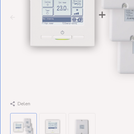
Ventilators
Spoed- en
Weekendleveringen
Klantenservice
Contact
Delen