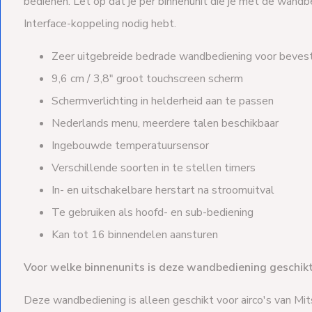
bedienen. Let op dat je per binnenunit die je met de wandb
Interface-koppeling nodig hebt.
Zeer uitgebreide bedrade wandbediening voor bevest
9,6 cm / 3,8" groot touchscreen scherm
Schermverlichting in helderheid aan te passen
Nederlands menu, meerdere talen beschikbaar
Ingebouwde temperatuursensor
Verschillende soorten in te stellen timers
In- en uitschakelbare herstart na stroomuitval
Te gebruiken als hoofd- en sub-bediening
Kan tot 16 binnendelen aansturen
Voor welke binnenunits is deze wandbediening geschik
Deze wandbediening is alleen geschikt voor airco's van Mit