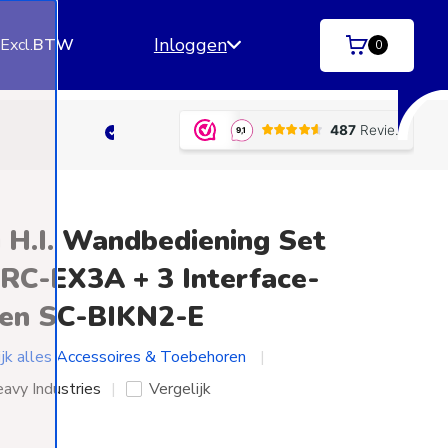
Inloggen
.
Excl.
BTW
0
ngen)
Betaal achteraf
met Klarna | SprayPay | R
i H.I. Wandbediening Set
RC-EX3A + 3 Interface-
gen SC-BIKN2-E
ijk alles Accessoires & Toebehoren
eavy Industries
Vergelijk