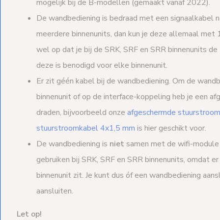
mogelijk bij de B-modellen (gemaakt vanaf 2022).
De wandbediening is bedraad met een signaalkabel na
meerdere binnenunits, dan kun je deze allemaal met 
wel op dat je bij de SRK, SRF en SRR binnenunits de 
deze is benodigd voor elke binnenunit.
Er zit géén kabel bij de wandbediening. Om de wandb
binnenunit of op de interface-koppeling heb je een 
draden, bijvoorbeeld onze
afgeschermde stuurstroo
stuurstroomkabel 4x1,5 mm
is hier geschikt voor.
De wandbediening is
niet
samen met de wifi-modul
gebruiken bij SRK, SRF en SRR binnenunits, omdat er
binnenunit zit. Je kunt dus óf een wandbediening aans
aansluiten.
Let op!