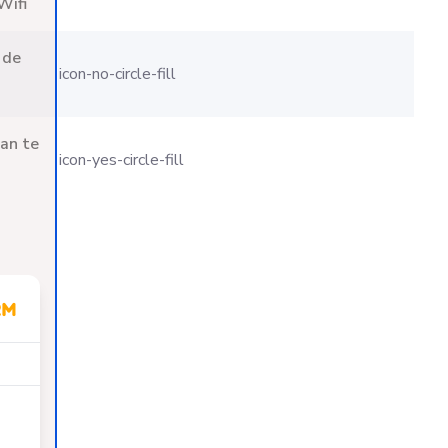
Wifi
 de
icon-no-circle-fill
aan te
icon-yes-circle-fill