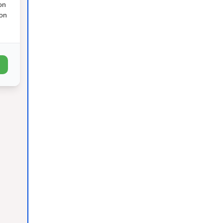
on
ion