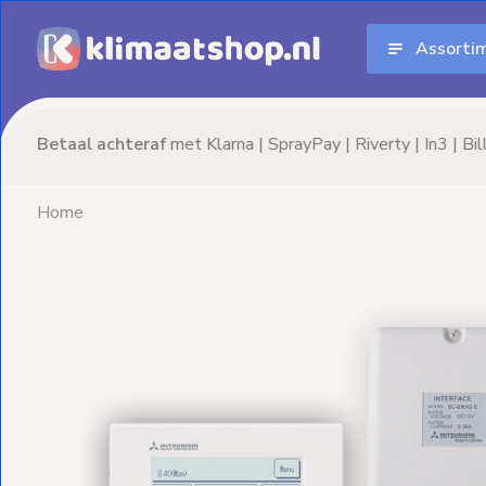
Assorti
Aanbiedingen
Airco's
Advies nodig? Neem
vrijblijvend
contact op!
Elektrische
verwarming
Home
Warmtepompen
Elektrische
Boilers
Installatiematerialen
Terrasverwarming