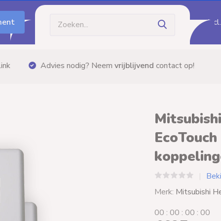
ment
Incl
Gratis bezorging
vanaf €60,- (m.u.v. palletzendi
Mitsubish
EcoTouch 
koppelin
Bek
Merk:
Mitsubishi H
0
0
:
0
0
:
0
0
:
0
0