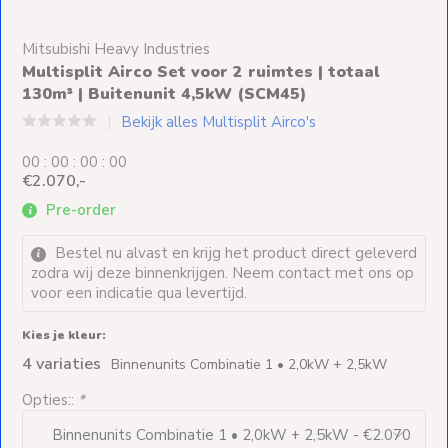
Ventilators
Mitsubishi Heavy Industries
Spoed- en
Multisplit Airco Set voor 2 ruimtes | totaal
Weekendleveringen
130m³ | Buitenunit 4,5kW (SCM45)
Bekijk alles Multisplit Airco's
0
0
:
0
0
:
0
0
:
0
0
€2.070,-
Klantenservice
Pre-order
Contact
Bestel nu alvast en krijg het product direct geleverd
zodra wij deze binnenkrijgen. Neem contact met ons op
voor een indicatie qua levertijd.
Kies je kleur:
4 variaties
Binnenunits Combinatie 1 • 2,0kW + 2,5kW
Opties::
*