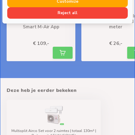
Customize
Reject all
Standaard Wifi-module
Leidinggoot PVC Wit 
Mitsubishi H.I. WF-RAC
Denko SD-77-W 75x63
Smart M-Air App
meter
Deliverytime
Deliverytime
€ 109,-
€ 26,-
Deze heb je eerder bekeken
Multisplit Airco Set voor 2 ruimtes | totaal 130m³ |