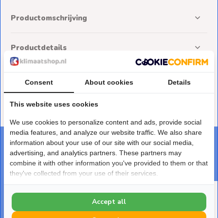
Productomschrijving
Productdetails
Reviews
Consent
About cookies
Details
This website uses cookies
Delen
We use cookies to personalize content and ads, provide social
media features, and analyze our website traffic. We also share
information about your use of our site with our social media,
DEZE PRODUCTEN PASSEN ER PERFECT BIJ
advertising, and analytics partners. These partners may
Maak je bestelling af
combine it with other information you've provided to them or that
they've collected from your use of their services.
Accept all