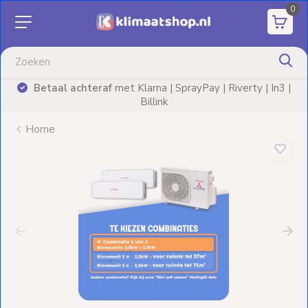
0
Aanbiedingen
Airco's
Betaal achteraf
met Klarna | SprayPay | Riverty | In3 |
)
Billink
Elektrische
verwarming
Home
Warmtepompen
Elektrische
Boilers
Installatiematerialen
Terrasverwarming