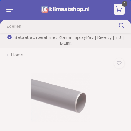
0
Aanbiedingen
Airco's
Betaal achteraf
met Klarna | SprayPay | Riverty | In3 |
)
Billink
Elektrische
verwarming
Home
Warmtepompen
Elektrische
Boilers
Installatiematerialen
Terrasverwarming