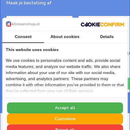
Maak je bestelling af
Consent
About cookies
Details
This website uses cookies
Griffon T-88 PVC-Lijm 250 ml
Condenswaterslang 
Geribbeld
We use cookies to personalize content and ads, provide social
Deliverytime
media features, and analyze our website traffic. We also share
Deliverytime
€ 14,-
information about your use of our site with our social media,
€ 15,30
advertising, and analytics partners. These partners may
combine it with other information you've provided to them or that
they've collected from your use of their services.
Accept all
Customize
Deze heb je eerder bekeken
Reject all