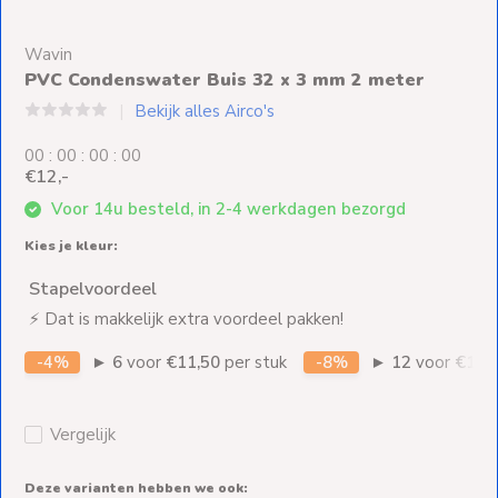
Ventilators
Wavin
Spoed- en
PVC Condenswater Buis 32 x 3 mm 2 meter
Weekendleveringen
Bekijk alles Airco's
0
0
:
0
0
:
0
0
:
0
0
€12,-
Klantenservice
Voor 14u besteld, in 2-4 werkdagen bezorgd
Kies je kleur:
Contact
Stapelvoordeel
⚡ Dat is makkelijk extra voordeel pakken!
-4%
►
6
voor
€11,50
per stuk
-8%
►
12
voor
€11,-
Vergelijk
Deze varianten hebben we ook: