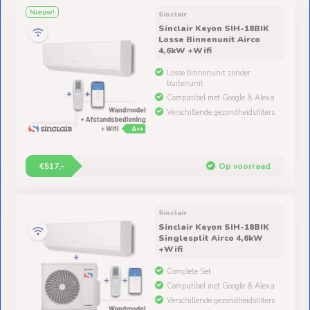
Ventilators
Nieuw!
Sinclair
Sinclair Keyon SIH-18BIK
Spoed- en
Losse Binnenunit Airco
4,6kW +Wifi
Weekendleveringen
Losse binnenunit zonder
buitenunit
Compatibel met Google & Alexa
Verschillende gezondheidsfilters
Klantenservice
Contact
€517,-
Op voorraad
Sinclair
Sinclair Keyon SIH-18BIK
Singlesplit Airco 4,6kW
+Wifi
Complete Set
Compatibel met Google & Alexa
Verschillende gezondheidsfilters