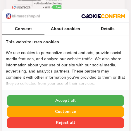
€1.052,-
Op voorraad
Consent
About cookies
Details
This website uses cookies
We use cookies to personalize content and ads, provide social
media features, and analyze our website traffic. We also share
information about your use of our site with our social media,
advertising, and analytics partners. These partners may
Over Klimaatshop.nl
combine it with other information you've provided to them or that
Klimaatshop.nl is gespecialiseerd in
they've collected from your use of their services.
duurzame koeling,
verwarming en ventilatie. Van verkoelen van een
Accept all
slaapkamer tot
Customize
verwarmen van bedrijfspanden, wij staan klaar om te
helpen met jouw vraagstuk.
Reject all