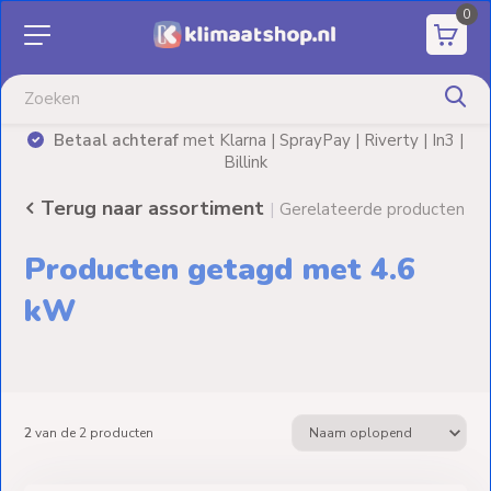
0
Aanbiedingen
Airco's
Betaal achteraf
met Klarna | SprayPay | Riverty | In3 |
)
Billink
Elektrische
verwarming
Terug naar assortiment
|
Gerelateerde producten
Warmtepompen
Producten getagd met 4.6
Elektrische
kW
Boilers
Installatiematerialen
2
van de
2
producten
Terrasverwarming