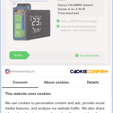
Salus
Salus VS20BRF Smart
Home 4-in-1 Wifi
Thermostaat
Salus UG800 Hub benodigd
Al je verwarmingsapparaten
bedienen met 1 thermostaat
€145,-
Op voorraad
2.4 GHz Smart Home Serie
Salus
Salus VS20WRF Smart
Home 4-in-1 Wifi
Consent
About cookies
Details
Thermostaat
This website uses cookies
Salus UG800 Hub benodigd
Al je verwarmingsapparaten
We use cookies to personalize content and ads, provide social
bedienen met 1 thermostaat
media features, and analyze our website traffic. We also share