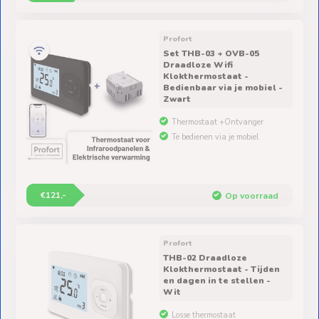
Profort
Set THB-03 + OVB-05
Draadloze Wifi
Klokthermostaat -
Bedienbaar via je mobiel -
Zwart
Thermostaat +Ontvanger
Te bedienen via je mobiel
€121,-
Op voorraad
Profort
THB-02 Draadloze
Klokthermostaat - Tijden
en dagen in te stellen -
Wit
Losse thermostaat