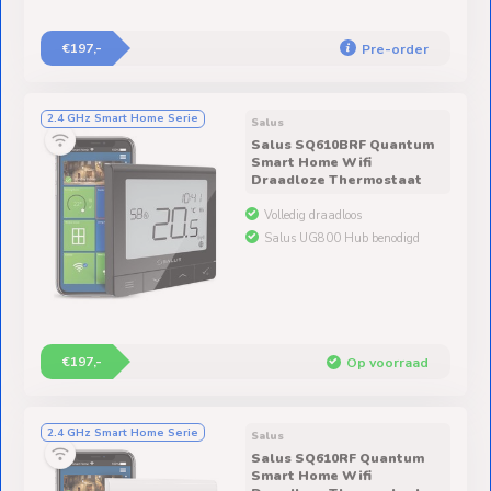
€197,-
Pre-order
2.4 GHz Smart Home Serie
Salus
Salus SQ610BRF Quantum
Smart Home Wifi
Draadloze Thermostaat
Volledig draadloos
Salus UG800 Hub benodigd
€197,-
Op voorraad
2.4 GHz Smart Home Serie
Salus
Salus SQ610RF Quantum
Smart Home Wifi