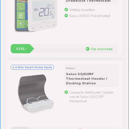
Draadloze Thermostaat
Volledig draadloos
Salus UG800 Hub benodigd
€181,-
Op voorraad
2.4 GHz Smart Home Serie
Salus
Salus SQ610RF
Thermostaat Houder /
Docking Station
Compacte tafelhouder / oplader
voor de Salus SQ610RF
thermostaat