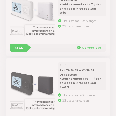
Draadloze
Klokthermostaat - Tijden
en dagen in te stellen -
Wit
Thermostaat +Ontvanger
23 dagschakelingen
€112,-
Op voorraad
Profort
Set THB-02 + OVB-01
Draadloze
Klokthermostaat - Tijden
en dagen in te stellen -
Zwart
Thermostaat +Ontvanger
23 dagschakelingen