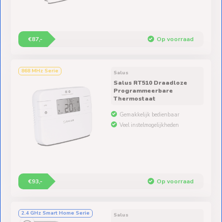
€87,-
Op voorraad
868 MHz Serie
Salus
Salus RT510 Draadloze
Programmeerbare
Thermostaat
Gemakkelijk bedienbaar
Veel instelmogelijkheden
€93,-
Op voorraad
2.4 GHz Smart Home Serie
Salus