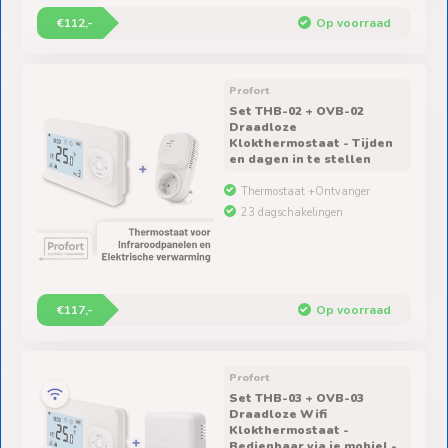
€112,-
Op voorraad
Profort
Set THB-02 + OVB-02
Draadloze
Klokthermostaat - Tijden
en dagen in te stellen
Thermostaat +Ontvanger
23 dagschakelingen
€117,-
Op voorraad
Profort
Set THB-03 + OVB-03
Draadloze Wifi
Klokthermostaat -
Bedienbaar via je mobiel -