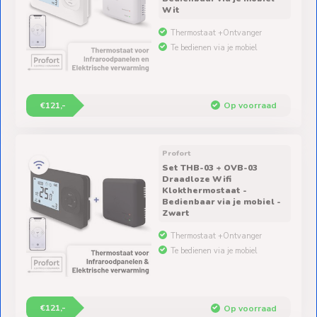
Wit
Thermostaat +Ontvanger
Te bedienen via je mobiel
€121,-
Op voorraad
Profort
Set THB-03 + OVB-03
Draadloze Wifi
Klokthermostaat -
Bedienbaar via je mobiel -
Zwart
Thermostaat +Ontvanger
Te bedienen via je mobiel
€121,-
Op voorraad