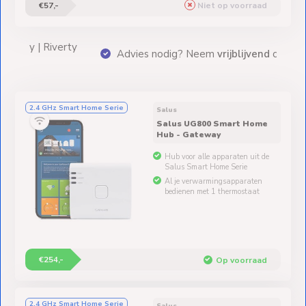
€57,-
Niet op voorraad
erty
Advies nodig? Neem
vrijblijvend
contact op!
2.4 GHz Smart Home Serie
Salus
Salus UG800 Smart Home
Hub - Gateway
Hub voor alle apparaten uit de
Salus Smart Home Serie
Al je verwarmingsapparaten
bedienen met 1 thermostaat
€254,-
Op voorraad
2.4 GHz Smart Home Serie