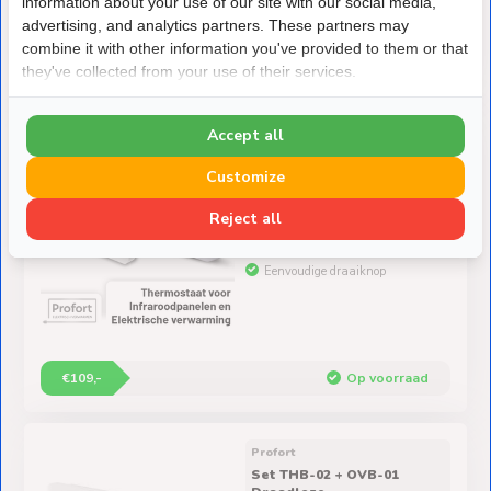
information about your use of our site with our social media,
advertising, and analytics partners. These partners may
combine it with other information you've provided to them or that
€139,-
Op voorraad
they've collected from your use of their services.
Accept all
Profort
Set THB-01 + OVB-01
Customize
Draadloze Aan/uit
Thermostaat - Alleen
temperatuur instellen
Reject all
Thermostaat +Ontvanger
Eenvoudige draaiknop
€109,-
Op voorraad
Profort
Set THB-02 + OVB-01