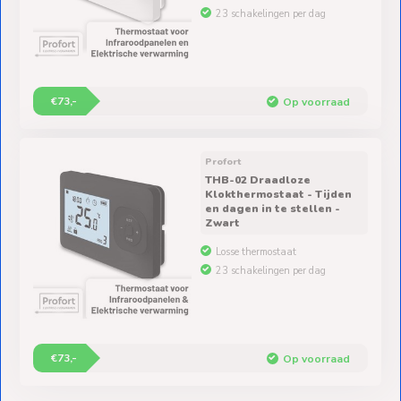
23 schakelingen per dag
€73,-
Op voorraad
Profort
THB-02 Draadloze
Klokthermostaat - Tijden
en dagen in te stellen -
Zwart
Losse thermostaat
23 schakelingen per dag
€73,-
Op voorraad