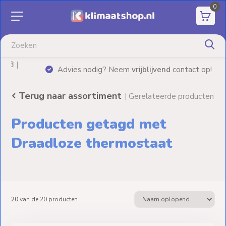
0
Aanbiedingen
Airco's
|
Advies nodig? Neem
vrijblijvend
contact op!
Elektrische
verwarming
Terug naar assortiment
|
Gerelateerde producten
Warmtepompen
Producten getagd met
Elektrische
Draadloze thermostaat
Boilers
Installatiematerialen
20
van de
20
producten
Terrasverwarming