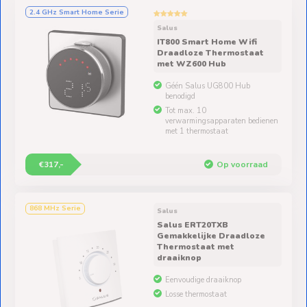
Ventilators
2.4 GHz Smart Home Serie
Salus
Spoed- en
IT800 Smart Home Wifi
Weekendleveringen
Draadloze Thermostaat
met WZ600 Hub
Géén Salus UG800 Hub
benodigd
Tot max. 10
verwarmingsapparaten bedienen
Klantenservice
met 1 thermostaat
Contact
€317,-
Op voorraad
868 MHz Serie
Salus
Salus ERT20TXB
Gemakkelijke Draadloze
Thermostaat met
draaiknop
Eenvoudige draaiknop
Losse thermostaat