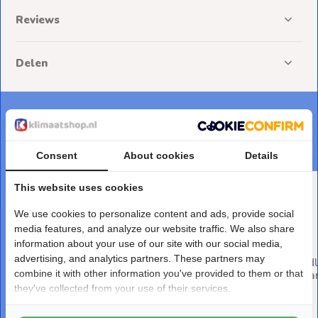
Reviews
Delen
DEZE PRODUCTEN PASSEN ER PERFECT BIJ
Maak je bestelling af
Consent
About cookies
Details
This website uses cookies
We use cookies to personalize content and ads, provide social
media features, and analyze our website traffic. We also share
information about your use of our site with our social media,
advertising, and analytics partners. These partners may
Salus RT510SPE Draadloze
Salus SPE868 Draad
combine it with other information you've provided to them or that
Thermostaat Set met Plug-
Plug-in Stekkerontva
in Stekkerontvanger
they've collected from your use of their services.
Deliverytime
Deliverytime
€ 96,-