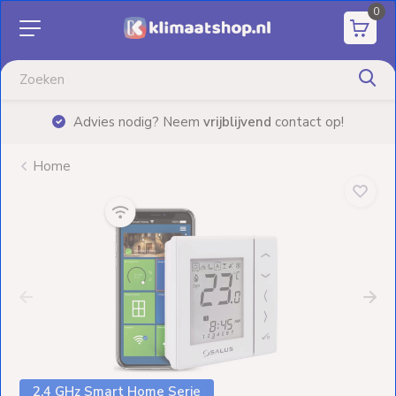
0
Aanbiedingen
Airco's
|
Advies nodig? Neem
vrijblijvend
contact op!
Elektrische
verwarming
Home
Warmtepompen
Elektrische
Boilers
Installatiematerialen
Terrasverwarming
2.4 GHz Smart Home Serie