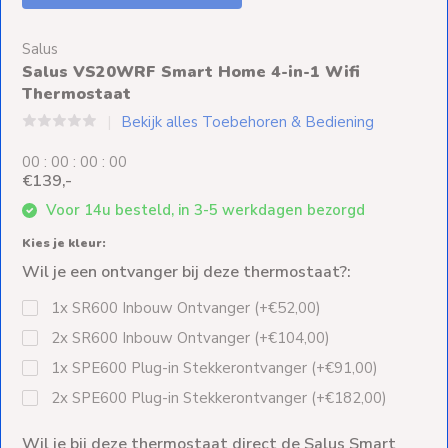
Ventilators
Salus
Spoed- en
Salus VS20WRF Smart Home 4-in-1 Wifi
Weekendleveringen
Thermostaat
Bekijk alles Toebehoren & Bediening
0
0
:
0
0
:
0
0
:
0
0
€139,-
Klantenservice
Voor 14u besteld, in 3-5 werkdagen bezorgd
Contact
Kies je kleur:
Wil je een ontvanger bij deze thermostaat?:
1x SR600 Inbouw Ontvanger (+€52,00)
2x SR600 Inbouw Ontvanger (+€104,00)
1x SPE600 Plug-in Stekkerontvanger (+€91,00)
2x SPE600 Plug-in Stekkerontvanger (+€182,00)
Wil je bij deze thermostaat direct de Salus Smart