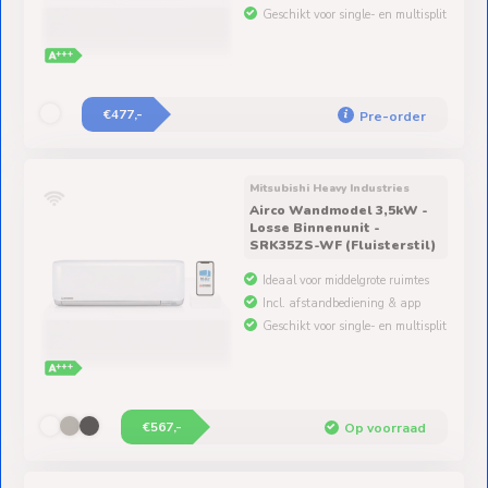
€477,-
Pre-order
Mitsubishi Heavy Industries
Airco Wandmodel 3,5kW -
Losse Binnenunit -
SRK35ZS-WF (Fluisterstil)
Ideaal voor middelgrote ruimtes
Incl. afstandbediening & app
Geschikt voor single- en multisplit
€567,-
Op voorraad
Mitsubishi Heavy Industries