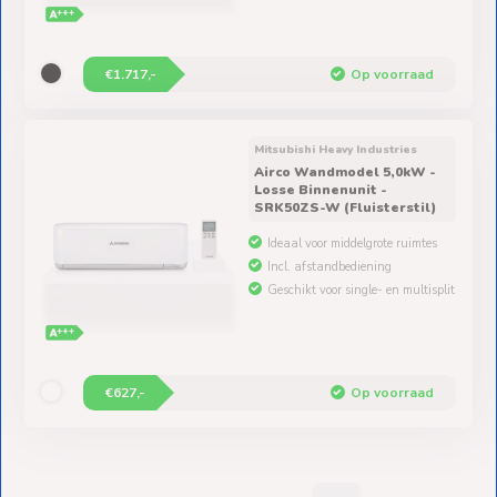
€1.717,-
Op voorraad
Mitsubishi Heavy Industries
Airco Wandmodel 5,0kW -
Losse Binnenunit -
SRK50ZS-W (Fluisterstil)
Ideaal voor middelgrote ruimtes
Incl. afstandbediening
Geschikt voor single- en multisplit
€627,-
Op voorraad
1
2
3
4