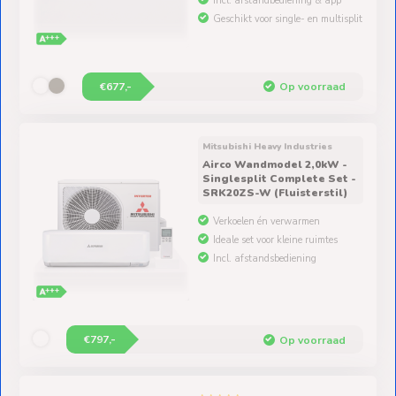
€677,-
Op voorraad
Mitsubishi Heavy Industries
Airco Wandmodel 2,0kW -
Singlesplit Complete Set -
SRK20ZS-W (Fluisterstil)
Verkoelen én verwarmen
Ideale set voor kleine ruimtes
Incl. afstandsbediening
€797,-
Op voorraad