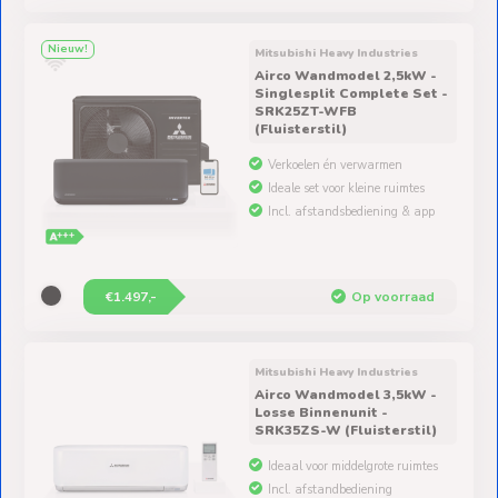
Nieuw!
Mitsubishi Heavy Industries
Airco Wandmodel 2,5kW -
Singlesplit Complete Set -
SRK25ZT-WFB
(Fluisterstil)
Verkoelen én verwarmen
Ideale set voor kleine ruimtes
Incl. afstandsbediening & app
€1.497,-
Op voorraad
Mitsubishi Heavy Industries
Airco Wandmodel 3,5kW -
Losse Binnenunit -
SRK35ZS-W (Fluisterstil)
Ideaal voor middelgrote ruimtes
Incl. afstandbediening
Geschikt voor single- en multisplit