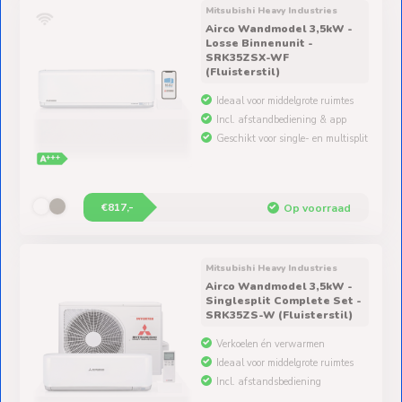
Airco Wandmodel 3,5kW -
Losse Binnenunit -
SRK35ZSX-WF
(Fluisterstil)
Ideaal voor middelgrote ruimtes
Incl. afstandbediening & app
Geschikt voor single- en multisplit
€817,-
Op voorraad
Mitsubishi Heavy Industries
Airco Wandmodel 3,5kW -
Singlesplit Complete Set -
SRK35ZS-W (Fluisterstil)
Verkoelen én verwarmen
Ideaal voor middelgrote ruimtes
Incl. afstandsbediening