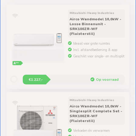
Ventilators
Mitsubishi Heavy Industries
Airco Wandmodel 10,0kW -
Spoed- en
Losse Binnenunit -
SRK100ZR-WF
Weekendleveringen
(Fluisterstil)
Ideaal voor grote ruimtes
Incl. afstandbediening & app
Geschikt voor single- en multisplit
Klantenservice
Contact
€1.227,-
Op voorraad
Mitsubishi Heavy Industries
Airco Wandmodel 10,0kW -
Singlesplit Complete Set -
SRK100ZR-WF
(Fluisterstil)
Verkoelen én verwarmen
Ideaal voor grote ruimtes