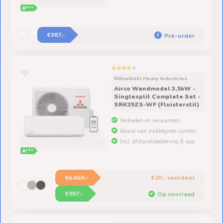
€987,-
Pre-order
Mitsubishi Heavy Industries
Airco Wandmodel 3,5kW -
Singlesplit Complete Set -
SRK35ZS-WF (Fluisterstil)
Verkoelen én verwarmen
Ideaal voor middelgrote ruimtes
Incl. afstandsbediening & app
€1.027,-
€30,- voordeel
€997,-
Op voorraad
Mitsubishi Heavy Industries