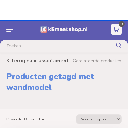
0
Aanbiedingen
Airco's
Gratis bezorging
vanaf €60,- (m.u.v. palletzendingen)
Elektrische
verwarming
Terug naar assortiment
|
Gerelateerde producten
Warmtepompen
Producten getagd met
Elektrische
wandmodel
Boilers
Installatiematerialen
89
van de
89
producten
Terrasverwarming