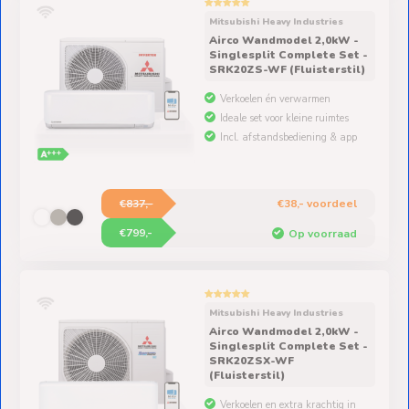
Mitsubishi Heavy Industries
Airco Wandmodel 2,0kW -
Singlesplit Complete Set -
SRK20ZS-WF (Fluisterstil)
Verkoelen én verwarmen
Ideale set voor kleine ruimtes
Incl. afstandsbediening & app
€837,-
€38,- voordeel
€799,-
Op voorraad
Mitsubishi Heavy Industries
Airco Wandmodel 2,0kW -
Singlesplit Complete Set -
SRK20ZSX-WF
(Fluisterstil)
Verkoelen en extra krachtig in
verwarmen bij zeer koude