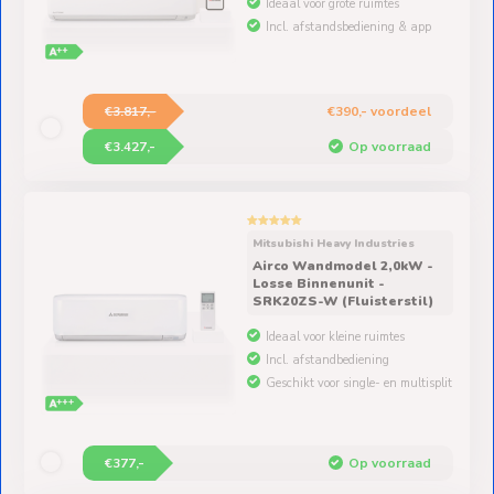
Incl. afstandsbediening & app
€3.817,-
€390,- voordeel
€3.427,-
Op voorraad
Mitsubishi Heavy Industries
Airco Wandmodel 2,0kW -
Losse Binnenunit -
SRK20ZS-W (Fluisterstil)
Ideaal voor kleine ruimtes
Incl. afstandbediening
Geschikt voor single- en multisplit
€377,-
Op voorraad