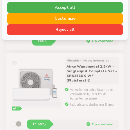
Reject all
€1.017,-
€130,- voordeel
€887,-
Op voorraad
Mitsubishi Heavy Industries
Airco Wandmodel 2,5kW -
Singlesplit Complete Set -
SRK25ZSX-WF
(Fluisterstil)
Verkoelen en extra krachtig in
verwarmen bij zeer koude
buitentemperaturen
Incl. afstandsbediening & app
€1.597,-
Op voorraad