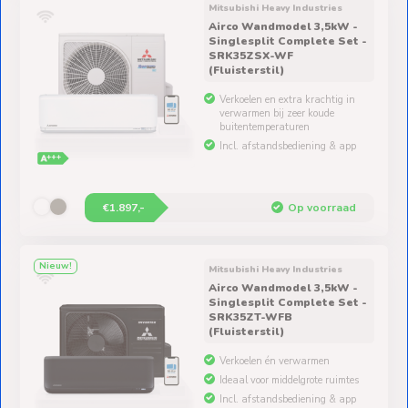
Airco Wandmodel 3,5kW -
Singlesplit Complete Set -
SRK35ZSX-WF
(Fluisterstil)
Verkoelen en extra krachtig in
verwarmen bij zeer koude
buitentemperaturen
Incl. afstandsbediening & app
€1.897,-
Op voorraad
Nieuw!
Mitsubishi Heavy Industries
Airco Wandmodel 3,5kW -
Singlesplit Complete Set -
SRK35ZT-WFB
(Fluisterstil)
Verkoelen én verwarmen
Ideaal voor middelgrote ruimtes
Incl. afstandsbediening & app