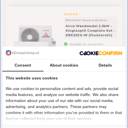
Mitsubishi Heavy Industries
Airco Wandmodel 2,5kW -
Singlesplit Complete Set -
SRK25ZS-W (Fluisterstil)
Verkoelen én verwarmen
Ideale set voor kleine ruimtes
Consent
About cookies
Details
Incl. afstandsbediening
This website uses cookies
We use cookies to personalize content and ads, provide social
€872,-
Pre-order
media features, and analyze our website traffic. We also share
information about your use of our site with our social media,
advertising, and analytics partners. These partners may
Mitsubishi Heavy Industries
combine it with other information you've provided to them or that
Airco Wandmodel 2,5kW -
they've collected from your use of their services.
Singlesplit Complete Set -
SRK25ZS-WF (Fluisterstil)
Verkoelen én verwarmen
Accept all
Ideale set voor kleine ruimtes
Customize
Incl. afstandsbediening & app