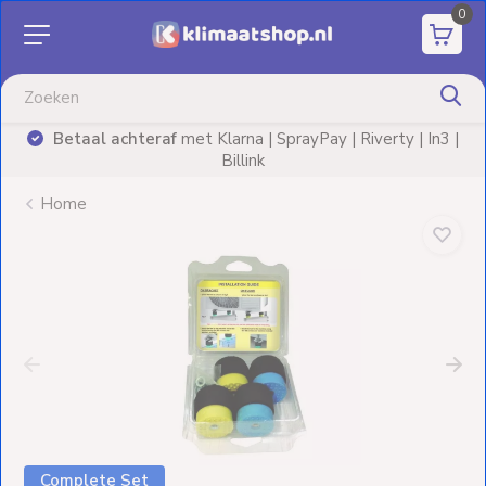
0
Aanbiedingen
Airco's
Betaal achteraf
met Klarna | SprayPay | Riverty | In3 |
)
Billink
Elektrische
verwarming
Home
Warmtepompen
Elektrische
Boilers
Installatiematerialen
Terrasverwarming
Complete Set