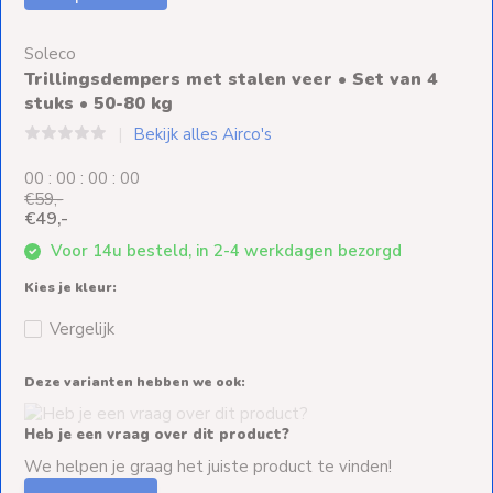
Ventilators
Soleco
Spoed- en
Trillingsdempers met stalen veer • Set van 4
Weekendleveringen
stuks • 50-80 kg
Bekijk alles Airco's
0
0
:
0
0
:
0
0
:
0
0
€59,-
Klantenservice
€49,-
Voor 14u besteld, in 2-4 werkdagen bezorgd
Contact
Kies je kleur:
Vergelijk
Deze varianten hebben we ook:
Heb je een vraag over dit product?
We helpen je graag het juiste product te vinden!