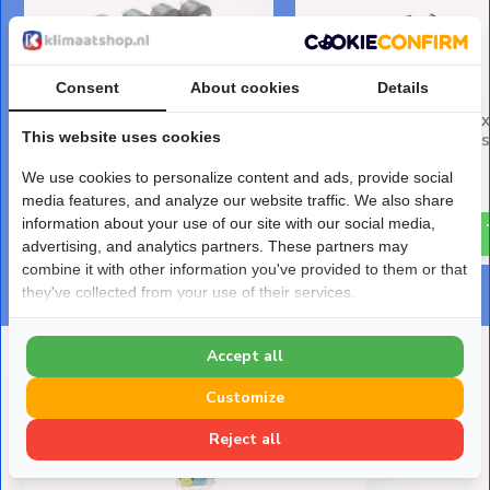
Consent
About cookies
Details
Trillingsdempers M8 Set van
Airco Buitenunit
4 stuks • Conisch
Trillingsdemper Mat 5
This website uses cookies
2,2cm dik - Set van 6 
Deliverytime
Deliverytime
€ 25,-
We use cookies to personalize content and ads, provide social
€ 21,-
media features, and analyze our website traffic. We also share
information about your use of our site with our social media,
advertising, and analytics partners. These partners may
combine it with other information you've provided to them or that
they've collected from your use of their services.
Accept all
Deze heb je eerder bekeken
Customize
Reject all