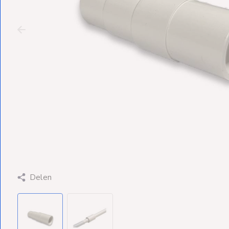
Ventilators
Spoed- en
Weekendleveringen
Klantenservice
Contact
Delen