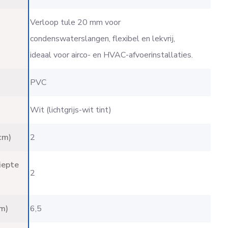
Verloop tule 20 mm voor
condenswaterslangen, flexibel en lekvrij,
ideaal voor airco- en HVAC-afvoerinstallaties.
PVC
Wit (lichtgrijs-wit tint)
cm)
2
iepte
2
m)
6,5