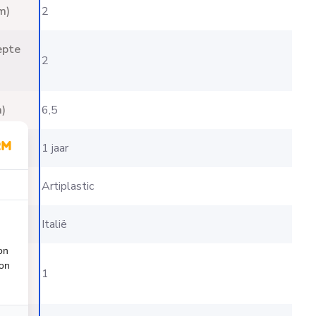
m)
2
epte
2
)
6,5
1 jaar
Artiplastic
t
Italië
on
d
ion
1