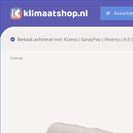
Assorti
Aanbiedingen
Airco's
Advies nodig? Neem
vrijblijvend
contact op!
Elektrische
verwarming
Home
Warmtepompen
Elektrische
Boilers
Installatiematerialen
Terrasverwarming