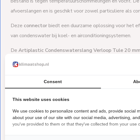
bestand is tegen temperatuurschommelingen en vocht. De
afvoerslangen en is geschikt voor zowel particuliere als co
Deze
connector
biedt een duurzame oplossing voor het ef
van condenswater bij koel- en airconditioningsystemen.
De
Artiplastic Condenswaterslang Verloop Tule 20 m
te combineren met de
geribbelde condenswaterslang v
door Klimaatshop.nl.
Deze combinatie biedt een betrouwbare
afvoeren van condenswater in airco- en HVAC-installaties.
Consent
Ab
This website uses cookies
Gerelateerde producten:
Artiplastic (7)
Condens
We use cookies to personalize content and ads, provide social m
about your use of our site with our social media, advertising, an
you've provided to them or that they've collected from your use of