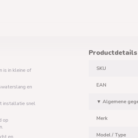
Productdetails
SKU
is in kleine of
EAN
swaterslang en
▼ Algemene geg
 installatie snel
Merk
d op
n.
Model / Type
cht en