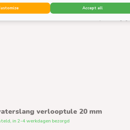
Aantal items
Customize
Accept all
▼ Specifieke geg
aterslang verlooptule 20 mm
teld, in 2-4 werkdagen bezorgd