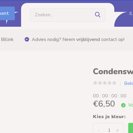
ment
Incl
Gratis bezorging
vanaf €60,- (m.u.v. palletzend
Condensw
Beki
0
0
:
0
0
:
0
0
:
0
0
€6,50
Vo
Kies je kleur:
-
+