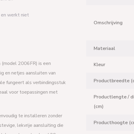
 en werkt niet
Omschrijving
Materiaal
m
(model 2006FR) is een
Kleur
ig en netjes aansluiten van
Productbreedte (
e fungeert als verbindingsstuk
ideaal voor toepassingen met
Productlengte / d
(cm)
envoudig te installeren zonder
Producthoogte (c
vige, lekvrije aansluiting die