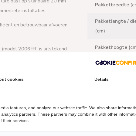
 tule past op standaard 20 mm
Pakketbreedte (c
mmerciële installaties.
Pakketlengte / di
ficiënt en betrouwbaar afvoeren
(cm)
Pakkethoogte (cm
m
(model 2006FR) is uitstekend
an 16 mm
, zoals aangeboden
Garantie
 en lekvrije oplossing voor het
out cookies
Details
Fabrikant
Land van herkoms
waterslang (1)
edia features, and analyze our website traffic. We also share informati
Verpakkingsinhou
d analytics partners. These partners may combine it with other informat
 their services.
(stuks)