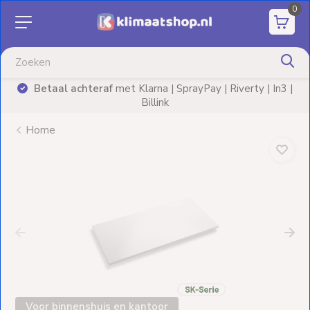
0
Aanbiedingen
Airco's
Betaal achteraf
met Klarna | SprayPay | Riverty | In3 |
)
Billink
Elektrische
verwarming
Home
Warmtepompen
Elektrische
Boilers
Installatiematerialen
Terrasverwarming
Voor binnenshuis en kantoor