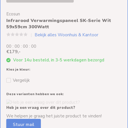
Ventilators
Ecosun
Spoed- en
Infrarood Verwarmingspaneel SK-Serie Wit
Weekendleveringen
59x59cm 300Watt
Bekijk alles Woonhuis & Kantoor
0
0
:
0
0
:
0
0
:
0
0
€179,-
Klantenservice
Voor 14u besteld, in 3-5 werkdagen bezorgd
Contact
Kies je kleur:
Vergelijk
Deze varianten hebben we ook:
Heb je een vraag over dit product?
We helpen je graag het juiste product te vinden!
Stuur mail