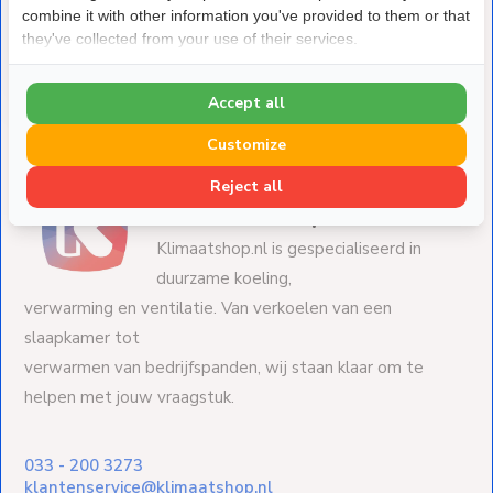
Infrarood Verwarmingspaneel SK-Serie Wit 59x59cm
combine it with other information you've provided to them or that
300Watt
they've collected from your use of their services.
Deliverytime
€ 179,-
Accept all
Customize
Reject all
Over Klimaatshop.nl
Klimaatshop.nl is gespecialiseerd in
duurzame koeling,
verwarming en ventilatie. Van verkoelen van een
slaapkamer tot
verwarmen van bedrijfspanden, wij staan klaar om te
helpen met jouw vraagstuk.
033 - 200 3273
klantenservice@klimaatshop.nl