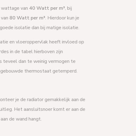
gd wattage van
40 Watt per m³
, bij
e van
80 Watt per m³
. Hierdoor kun je
oede isolatie dan bij matige isolatie.
latie en vloeroppervlak heeft invloed op
es in de tabel hierboven zijn
ts teveel dan te weinig vermogen te
 ingebouwde thermostaat getemperd.
teer je de radiator gemakkelijk aan de
uitleg. Het aansluitsnoer komt er aan de
e aan de wand hangt.