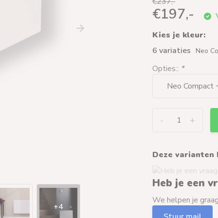
€237,-
€197,-
V
Kies je kleur:
6 variaties
Neo Co
Opties::
*
-
+
Deze varianten 
Heb je een v
We helpen je graag 
+4
Stuur mail