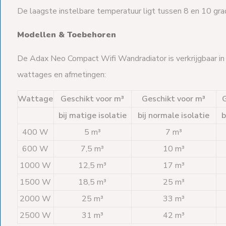
De laagste instelbare temperatuur ligt tussen 8 en 10 gra
Modellen & Toebehoren
De Adax Neo Compact Wifi Wandradiator is verkrijgbaar in d
wattages en afmetingen:
Wattage
Geschikt voor m³
Geschikt voor m³
G
bij matige isolatie
bij normale isolatie
b
400 W
5 m³
7 m³
600 W
7,5 m³
10 m³
1000 W
12,5 m³
17 m³
1500 W
18,5 m³
25 m³
2000 W
25 m³
33 m³
2500 W
31 m³
42 m³