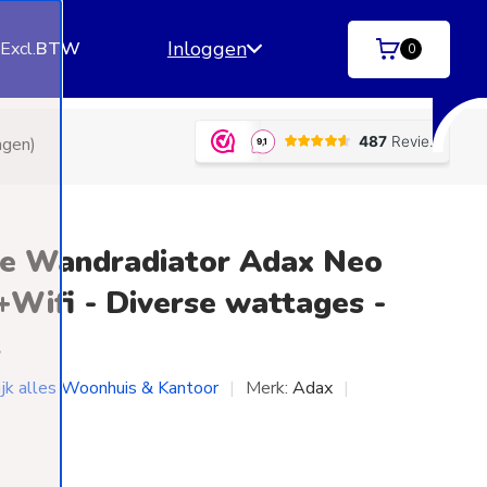
Inloggen
.
Excl.
BTW
0
ngen)
Betaal achteraf
met Klarna | SprayPay | R
he Wandradiator Adax Neo
Wifi - Diverse wattages -
t
ijk alles Woonhuis & Kantoor
Merk:
Adax