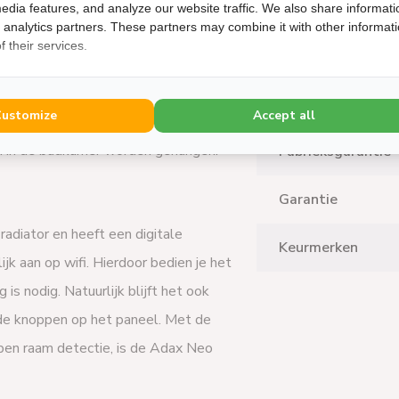
Model
Wifi is een stuk compacter dan de Adax
edia features, and analyze our website traffic. We also share informati
d analytics partners. These partners may combine it with other informat
 energie verbruik! Grote ruimtes
 their services.
Productgewicht (
gaat tot wel 2500W. Met de Adax Neo
e bespaar je op de energierekening. De
Snoerlengte
Customize
Accept all
 is beveiligd tegen oververhitting. Het
en in de badkamer worden gehangen.
Fabrieksgarantie
Garantie
adiator en heeft een digitale
Keurmerken
k aan op wifi. Hierdoor bedien je het
is nodig. Natuurlijk blijft het ook
e knoppen op het paneel. Met de
open raam detectie, is de Adax Neo