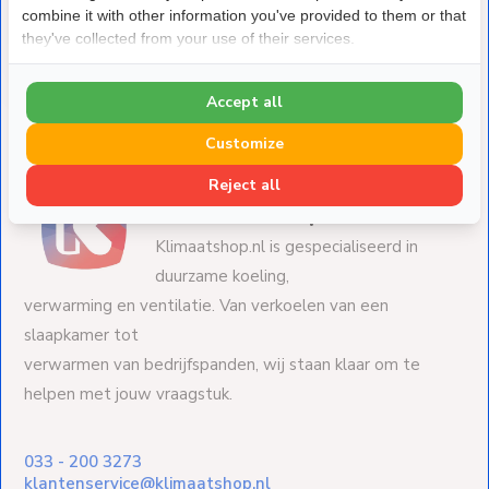
Elektrische Keukenboiler Close-in 13 Liter 1500W
combine it with other information you've provided to them or that
Deliverytime
they've collected from your use of their services.
€ 104,-
Accept all
Customize
Reject all
Over Klimaatshop.nl
Klimaatshop.nl is gespecialiseerd in
duurzame koeling,
verwarming en ventilatie. Van verkoelen van een
slaapkamer tot
verwarmen van bedrijfspanden, wij staan klaar om te
helpen met jouw vraagstuk.
033 - 200 3273
klantenservice@klimaatshop.nl