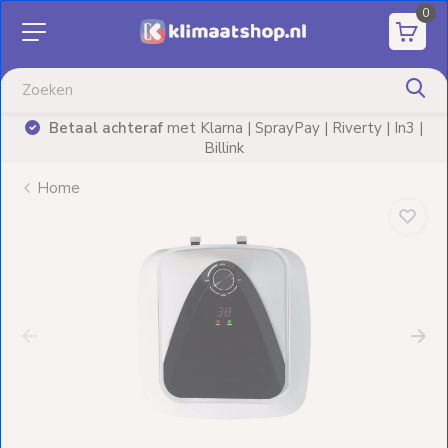
0
Aanbiedingen
Airco's
Betaal achteraf
met Klarna | SprayPay | Riverty | In3 |
)
Billink
Elektrische
verwarming
Home
Warmtepompen
Elektrische
Boilers
Installatiematerialen
Terrasverwarming