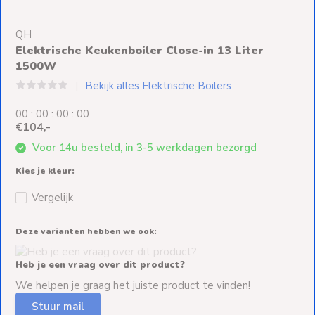
Ventilators
QH
Spoed- en
Elektrische Keukenboiler Close-in 13 Liter
Weekendleveringen
1500W
Bekijk alles Elektrische Boilers
0
0
:
0
0
:
0
0
:
0
0
€104,-
Klantenservice
Voor 14u besteld, in 3-5 werkdagen bezorgd
Contact
Kies je kleur:
Vergelijk
Deze varianten hebben we ook:
Heb je een vraag over dit product?
We helpen je graag het juiste product te vinden!
Stuur mail