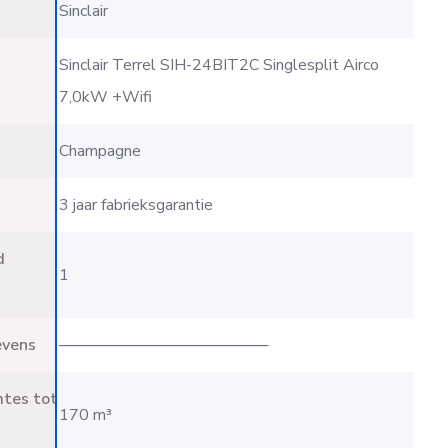
Sinclair
Sinclair Terrel SIH-24BIT2C Singlesplit Airco
7,0kW +Wifi
Champagne
3 jaar fabrieksgarantie
d
1
evens
───────────────────
mtes tot
170 m³