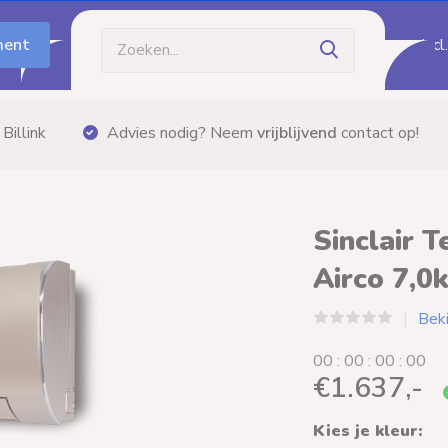
ment
Incl
Gratis bezorging
vanaf €60,- (m.u.v. palletzendi
Sinclair 
Airco 7,0
Beki
0
0
:
0
0
:
0
0
:
0
0
€1.637,-
Kies je kleur: