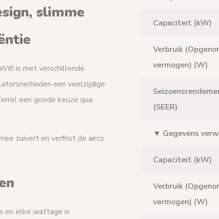
esign, slimme
Capaciteit (kW)
ëntie
Verbruik (Opgen
vermogen) (W)
ifi is met verschillende
ilatorsnelheden een veelzijdige
Seizoensrendeme
r Terrel een goede keuze qua
(SEER)
▼ Gegevens ver
ee zuivert en verfrist de airco
Capaciteit (kW)
ren
Verbruik (Opgen
vermogen) (W)
es en elke wattage is