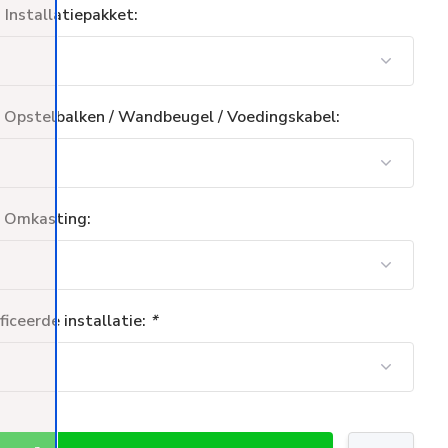
 Installatiepakket:
» Opstelbalken / Wandbeugel / Voedingskabel:
» Omkasting:
ficeerde installatie:
*