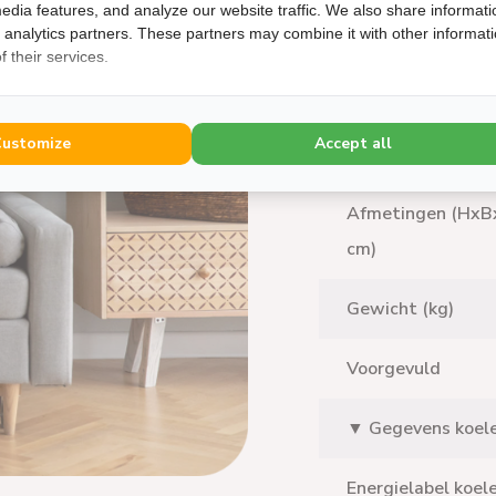
edia features, and analyze our website traffic. We also share informati
Gewicht (kg)
d analytics partners. These partners may combine it with other informat
 their services.
▼ Gegevens Buit
Customize
Accept all
Geluidsvermogen 
Afmetingen (HxB
cm)
Gewicht (kg)
Voorgevuld
▼ Gegevens koel
Energielabel koel