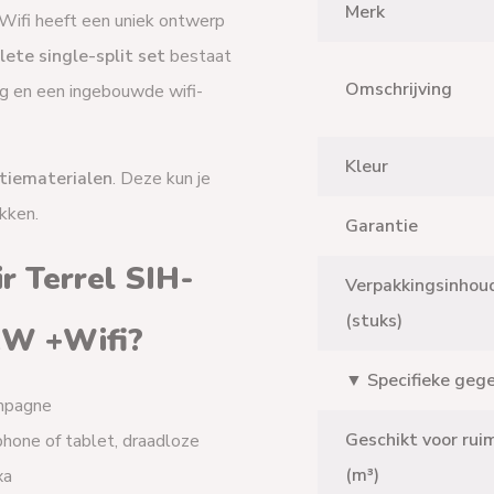
Merk
Wifi heeft een uniek ontwerp
ete single-split set
bestaat
Omschrijving
ng en een ingebouwde wifi-
Kleur
atiematerialen
. Deze kun je
kken.
Garantie
r Terrel SIH-
Verpakkingsinhou
(stuks)
0kW +Wifi?
▼ Specifieke geg
ampagne
Geschikt voor rui
phone of tablet, draadloze
(m³)
xa