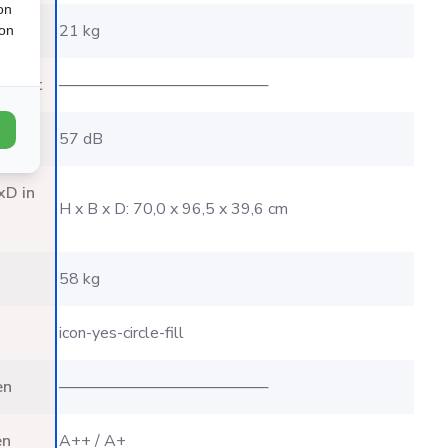
on
21 kg
ion
enunit
───────────────────
(dB)
57 dB
xD in
H x B x D: 70,0 x 96,5 x 39,6 cm
58 kg
icon-yes-circle-fill
en
───────────────────
en
A++ / A+