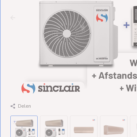
Ventilators
Spoed- en
Weekendleveringen
Klantenservice
Contact
Delen