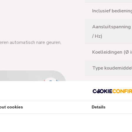
Inclusief bedienin
Aansluitspanning 
/ Hz)
eren automatisch nare geuren,
Koelleidingen (Ø i
Type koudemidde
▼ Gegevens Binn
Geluidsvermogen 
out cookies
Details
Afmetingen (HxB
cm)