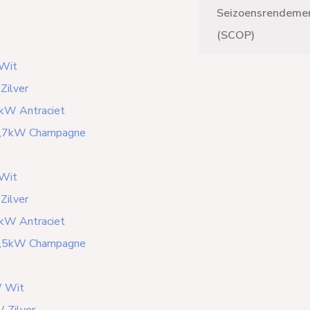
Seizoensrendeme
(SCOP)
 Wit
Zilver
7kW Antraciet
 2,7kW Champagne
 Wit
Zilver
5kW Antraciet
 3,5kW Champagne
W Wit
 Zilver