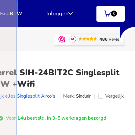
Inloggen
.
Excl.
BTW
0
ngen)
Betaal achteraf
met Klarna | SprayPay | R
Terrel SIH-24BIT2C Singlesplit
kW +Wifi
jk alles Singlesplit Airco's
Merk:
Sinclair
Vergelijk
Voor 14u besteld, in 3-5 werkdagen bezorgd