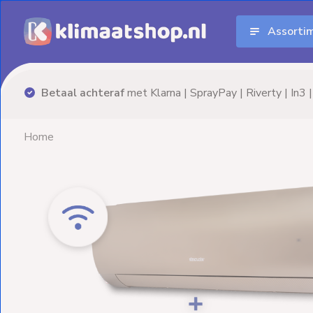
Assorti
Aanbiedingen
Airco's
Advies nodig? Neem
vrijblijvend
contact op!
Elektrische
verwarming
Home
Warmtepompen
Elektrische
Boilers
Installatiematerialen
Terrasverwarming