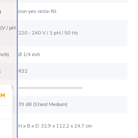
g
icon-yes-circle-fill
(V / pH
220 - 240 V / 1 pH / 50 Hz
nch)
Ø 1/4 inch
l
R32
enunit
───────────────────
(dB)
39 dB (Stand Medium)
xD in
H x B x D: 32,9 x 112,2 x 24,7 cm